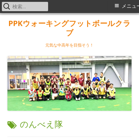
検
メ
メニュ
索:
イ
コ
PPKウォーキングフットボールクラ
ン
ブ
ン
テ
メ
ン
元気な中高年を目指そう！
ツ
ニ
へ
ス
ュ
キ
ー
ッ
プ
タ
のんべえ隊
グ: