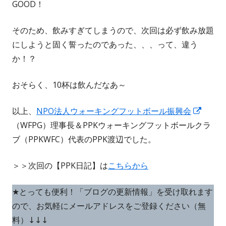
GOOD！
そのため、飲みすぎてしまうので、次回は必ず飲み放題
にしようと固く誓ったのであった、、、って、違う
か！？
おそらく、10杯は飲んだなあ～
新
以上、
NPO法人ウォーキングフットボール振興会
し
（WFPG）理事長＆PPKウォーキングフットボールクラ
い
ブ（PPKWFC）代表のPPK渡辺でした。
ウ
＞＞次回の【PPK日記】は
こちらから
ィ
ン
★とっても便利！「ブログの更新情報」を受け取れます
ド
ので、お気軽にメールアドレスをご登録ください（無
ウ
料）↓↓↓
で