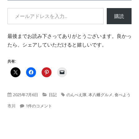
開
メールアドレスを入力...
き
購読
ま
す
最後までお読み下さってありがとうございます。良かっ
たら、シェアしていただけると嬉しいです。
共有:
公
カ
タ
2025年7月6日
日記
のんべえ隊
,
本八幡グルメ
,
食べよう
開
【PPK日記】#1114「PPKWFC✕初めての飲食店 126th」 への
テ
グ
市川
1件のコメント
日
ゴ
リ
ー