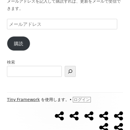
メールアドレスを記入して購読すれば、更新をメールで受信で
きます。
メ
ー
ル
購読
ア
ド
レ
検索
ス
フ
Tiny Framework
を使用します。
•
ログイン
ッ
【ウ
【開
Ｌ
ブ
ブ
ソ
タ
ォ
催
Ｉ
ロ
ロ
ー
日
Ｎ
グ
グ
ー
プ
お
ー・
キ
程】
Ｅ
新
カ
ロ
問