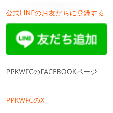
公式LINEのお友だちに登録する
メ
イ
ン
サ
イ
ド
PPKWFCのFACEBOOKページ
バ
ー
PPKWFCのX