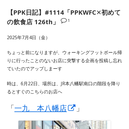
【PPK日記】#1114「PPKWFC✕初めて
1
の飲食店 126th」
2025年7月4日（金）
ちょっと前になりますが、ウォーキングフットボール帰
りに行ったことのないお店に突撃する企画を投稿し忘れ
ていたのでアップしまーす
時は、6月22日、場所は、JR本八幡駅南口の階段を降り
るとすぐのこちらのお店へ
新
「
一九 本八幡店
」
し