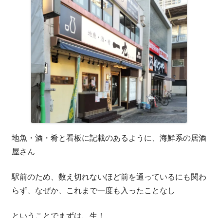
い
ウ
ィ
ン
ド
ウ
で
開
地魚・酒・肴と看板に記載のあるように、海鮮系の居酒
き
屋さん
ま
駅前のため、数え切れないほど前を通っているにも関わ
す
らず、なぜか、これまで一度も入ったことなし
ということでまずは、生！