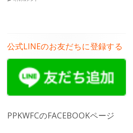
リ
ー
公式LINEのお友だちに登録する
メ
イ
ン
サ
イ
ド
PPKWFCのFACEBOOKページ
バ