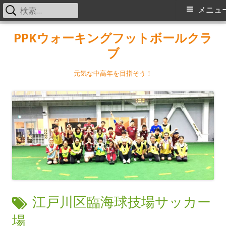
検
メ
メニュ
索:
イ
コ
PPKウォーキングフットボールクラ
ン
ブ
ン
テ
メ
ン
元気な中高年を目指そう！
ツ
ニ
へ
ス
ュ
キ
ー
ッ
プ
タ
江戸川区臨海球技場サッカー
グ:
場