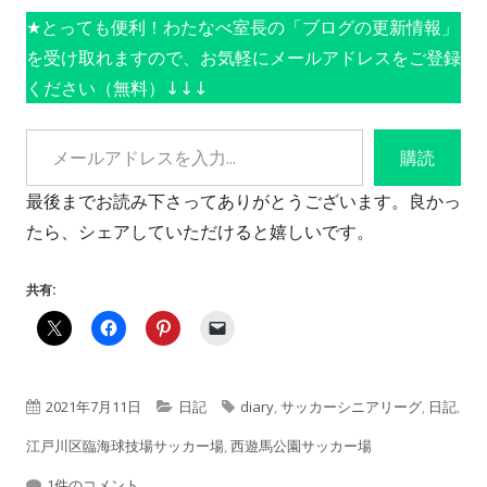
★とっても便利！わたなべ室長の「ブログの更新情報」
を受け取れますので、お気軽にメールアドレスをご登録
ください（無料）↓↓↓
メールアドレスを入力...
購読
最後までお読み下さってありがとうございます。良かっ
たら、シェアしていただけると嬉しいです。
共有:
公
カ
タ
2021年7月11日
日記
diary
,
サッカーシニアリーグ
,
日記
,
開
テ
グ
江戸川区臨海球技場サッカー場
,
西遊馬公園サッカー場
日
【寝るまえ◯行日記】♯１３０ への
ゴ
1件のコメント