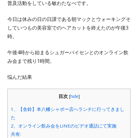
普及活動をしている敏わたなべです。
今日は休みの日の日課である朝マックとウォーキングそ
していつもの美容室でのヘアカットを終えたのが午後3
時。
午後4時から始まるシュガーパイセンとのオンライン飲
み会まで残り1時間。
悩んだ結果
目次
[
hide
]
1、【舎鈴】本八幡シャポー店へランチに行ってきまし
た
2、オンライン飲み会をLINEのビデオ通話にて実施
共有: