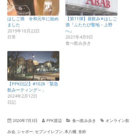
はしご酒 令和元年に始め
【第11弾】昼飲み✕はしご
ました
酒『ふたたび聖地・上野
2019年10月22日
へ』
日常
2021年4月9日
食べ飲み歩き
【PPK日記】#1026「緊急
飲みーティング～」
2024年2月12日
日記
公
作
カ
タ
2020年7月3日
PPK渡辺
食べ飲み歩き
オンライン飲
開
成
テ
グ
み会
,
シャポー
,
セブンイレブン
,
本八幡
,
舎鈴