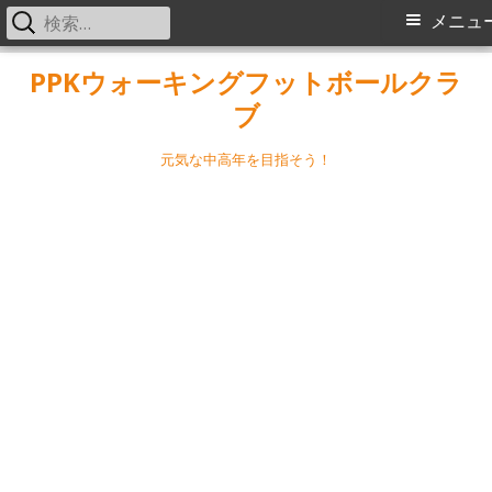
検
メ
メニュ
索:
イ
コ
PPKウォーキングフットボールクラ
ン
ブ
ン
テ
メ
ン
元気な中高年を目指そう！
ツ
ニ
へ
ス
ュ
キ
ー
ッ
プ