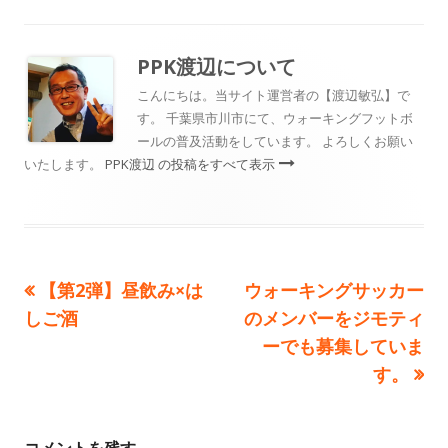
日
者
ゴ
リ
PPK渡辺
について
ー
こんにちは。当サイト運営者の【渡辺敏弘】で
す。 千葉県市川市にて、ウォーキングフットボ
ールの普及活動をしています。 よろしくお願い
いたします。
PPK渡辺 の投稿をすべて表示
前
次
【第2弾】昼飲み×は
ウォーキングサッカー
投
の
の
しご酒
のメンバーをジモティ
稿
記
記
ーでも募集していま
事:
事:
す。
ナ
ビ
コメントを残す