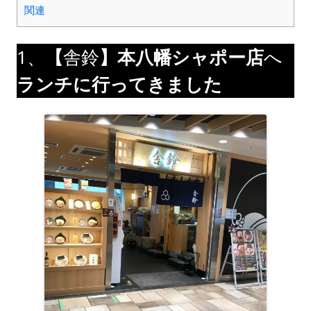
関連
1、
【
舎鈴
】本八幡シャポー店
へ
ランチに行ってきました