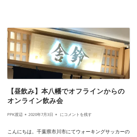
【昼飲み】本八幡でオフラインからの
オンライン飲み会
作
公
【昼飲み】本八幡でオフラインからのオン
PPK渡辺
2020年7月3日
にコメントを残す
成
開
こんにちは。千葉県市川市にてウォーキングサッカーの
者
日