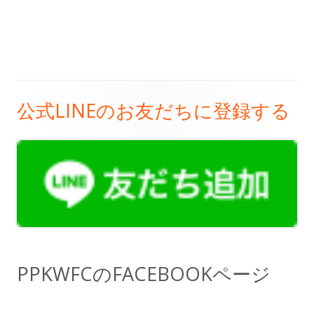
公式LINEのお友だちに登録する
メ
イ
ン
サ
イ
ド
PPKWFCのFACEBOOKページ
バ