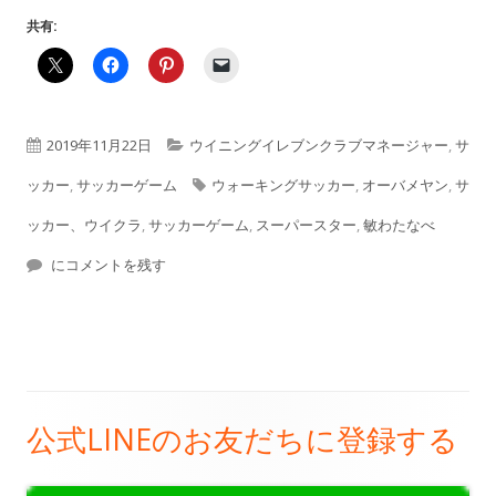
共有:
公
カ
2019年11月22日
ウイニングイレブンクラブマネージャー
,
サ
開
テ
タ
ッカー
,
サッカーゲーム
ウォーキングサッカー
,
オーバメヤン
,
サ
日
ゴ
グ
ッカー、ウイクラ
,
サッカーゲーム
,
スーパースター
,
敏わたなべ
【ウイクラまたもやスーパースターEXからの降格】
リ
にコメントを残す
ー
公式LINEのお友だちに登録する
メ
イ