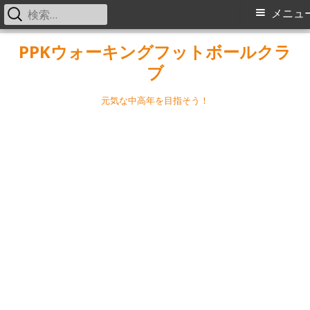
検
メ
メニュ
索:
イ
コ
PPKウォーキングフットボールクラ
ン
ブ
ン
テ
メ
ン
元気な中高年を目指そう！
ツ
ニ
へ
ス
ュ
キ
ー
ッ
プ