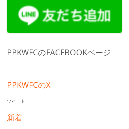
ン
サ
イ
ド
PPKWFCのFACEBOOKページ
バ
ー
PPKWFCのX
ツイート
新着