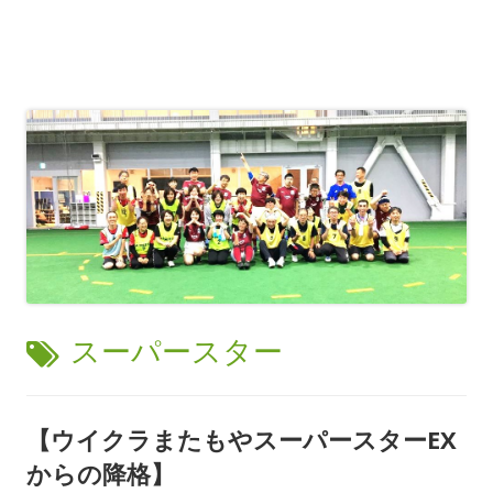
タ
スーパースター
グ:
【ウイクラまたもやスーパースターEX
からの降格】