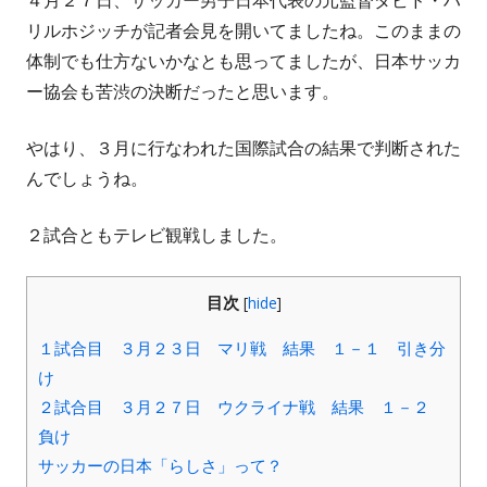
４月２７日、サッカー男子日本代表の元監督ダビド・ハ
者
日
リルホジッチが記者会見を開いてましたね。このままの
体制でも仕方ないかなとも思ってましたが、日本サッカ
ー協会も苦渋の決断だったと思います。
やはり、３月に行なわれた国際試合の結果で判断された
んでしょうね。
２試合ともテレビ観戦しました。
目次
[
hide
]
１試合目 ３月２３日 マリ戦 結果 １－１ 引き分
け
２試合目 ３月２７日 ウクライナ戦 結果 １－２
負け
サッカーの日本「らしさ」って？