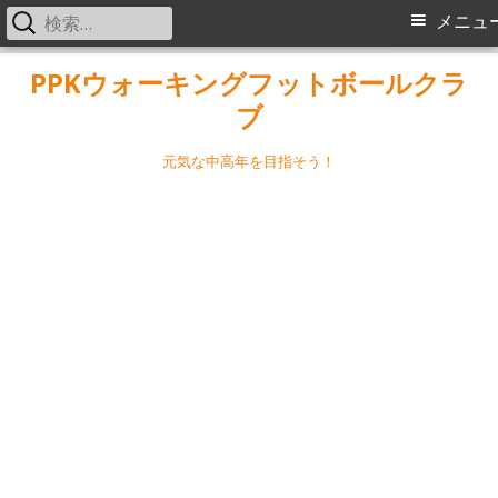
検
メ
メニュ
索:
イ
コ
PPKウォーキングフットボールクラ
ン
ブ
ン
テ
メ
ン
元気な中高年を目指そう！
ツ
ニ
へ
ス
ュ
キ
ー
ッ
プ