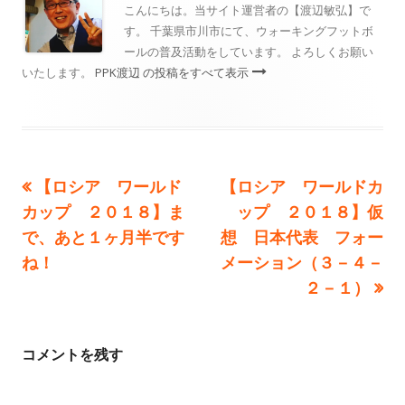
ー
こんにちは。当サイト運営者の【渡辺敏弘】で
す。 千葉県市川市にて、ウォーキングフットボ
ールの普及活動をしています。 よろしくお願い
いたします。
PPK渡辺 の投稿をすべて表示
前
次
【ロシア ワールド
【ロシア ワールドカ
投
の
の
カップ ２０１８】ま
ップ ２０１８】仮
稿
記
記
で、あと１ヶ月半です
想 日本代表 フォー
事:
事:
ね！
メーション（３－４－
ナ
２－１）
ビ
ゲ
コメントを残す
ー