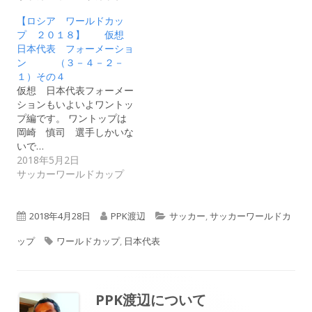
【ロシア ワールドカッ
プ ２０１８】 仮想
日本代表 フォーメーショ
ン （３－４－２－
１）その４
仮想 日本代表フォーメー
ションもいよいよワントッ
プ編です。 ワントップは
岡崎 慎司 選手しかいな
いで…
2018年5月2日
サッカーワールドカップ
公
作
カ
2018年4月28日
PPK渡辺
サッカー
,
サッカーワールドカ
開
タ
成
テ
ップ
ワールドカップ
,
日本代表
日
グ
者
ゴ
リ
PPK渡辺
について