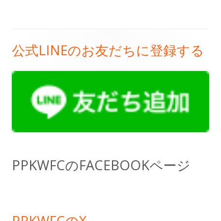
公式LINEのお友だちに登録する
メ
イ
ン
サ
イ
ド
PPKWFCのFACEBOOKページ
バ
ー
PPKWFCのX