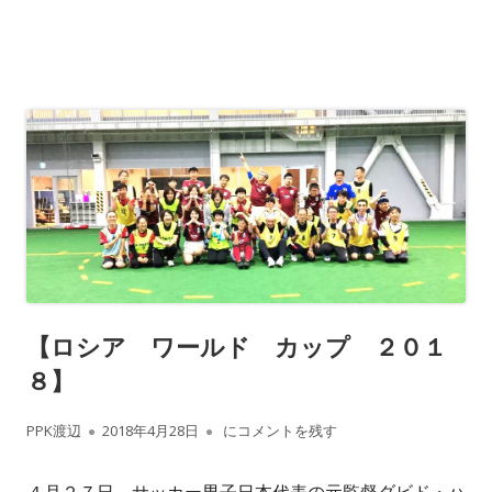
【ロシア ワールド カップ ２０１
８】
作
公
【ロシア ワールド カップ ２０１８】
PPK渡辺
2018年4月28日
にコメントを残す
成
開