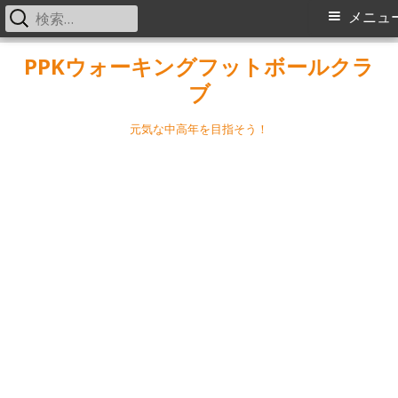
検
メ
メニュ
索:
イ
コ
PPKウォーキングフットボールクラ
ン
ブ
ン
テ
メ
ン
元気な中高年を目指そう！
ツ
ニ
へ
ス
ュ
キ
ー
ッ
プ