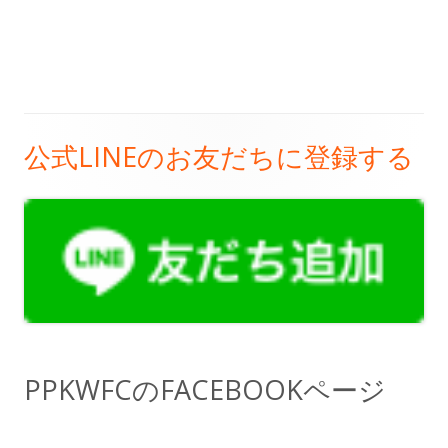
公式LINEのお友だちに登録する
メ
イ
ン
サ
イ
ド
PPKWFCのFACEBOOKページ
バ