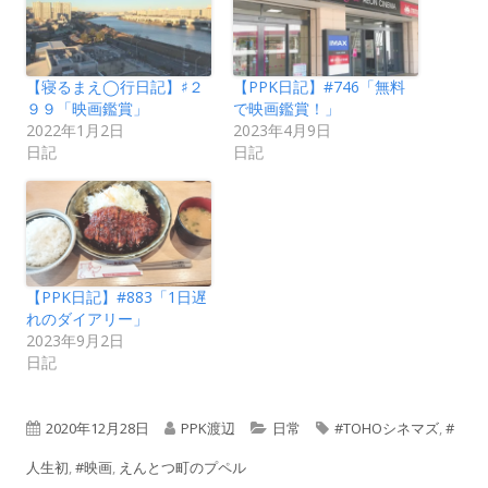
【寝るまえ◯行日記】♯２
【PPK日記】#746「無料
９９「映画鑑賞」
で映画鑑賞！」
2022年1月2日
2023年4月9日
日記
日記
【PPK日記】#883「1日遅
れのダイアリー」
2023年9月2日
日記
公
作
カ
タ
2020年12月28日
PPK渡辺
日常
#TOHOシネマズ
,
#
開
成
テ
グ
人生初
,
#映画
,
えんとつ町のプペル