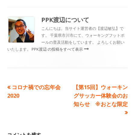
日
者
ゴ
リ
PPK渡辺
について
ー
こんにちは。当サイト運営者の【渡辺敏弘】で
す。 千葉県市川市にて、ウォーキングフットボ
ールの普及活動をしています。 よろしくお願い
いたします。
PPK渡辺 の投稿をすべて表示
前
次
コロナ禍での忘年会
【第15回】ウォーキン
投
の
の
2020
グサッカー体験会のお
稿
記
記
知らせ ※おとな限定
事:
事:
ナ
ビ
コメントを残す