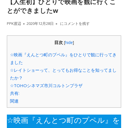
【人生初】ひとりで映画を観に行くこ
とができましたw
作
公
【人生初】ひとりで映画を観に行くこと
PPK渡辺
2020年12月28日
にコメントを残す
成
開
目次
[
hide
]
者
日
☆映画『えんとつ町のプペル』をひとりで観に行ってき
ました
☆レイトショーって、とってもお得なことを知ってまし
たか？
☆TOHOシネマズ市川コルトンプラザ
共有:
関連
☆映画『えんとつ町のプペル』を