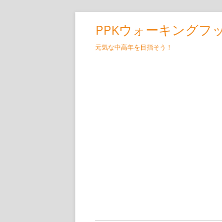
コ
PPKウォーキングフ
ン
テ
元気な中高年を目指そう！
ン
ツ
へ
ス
キ
ッ
プ