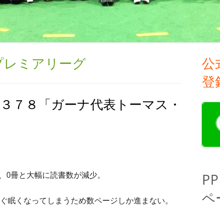
プレミアリーグ
公
メ
登
イ
#３７８「ガーナ代表トーマス・
ン
サ
イ
ド
、、0冊と大幅に読書数が減少。
P
バ
ペ
ぐ眠くなってしまうため数ページしか進まない。
ー