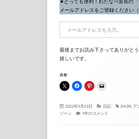
★とっても便利！わたなべ室長の「
メールアドレスをご登録ください（
メールアドレスを入力...
最後までお読み下さってありがとう
嬉しいです。
共有:
公
カ
タ
2022年3月23日
日記
DAZN
,
ア
開
【寝る前◯行日記】#３７８「
テ
グ
ゾーン
1件のコメント
日
ゴ
リ
ー