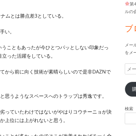
第
ルの
テナムとは勝点差3としている。
ブ
手い。
メー
いということもあったが今ひとつパッとしない印象だっ
をメ
に目立った活躍をしている。
メ
てから前に向く技術が素晴らしいので是非DAZNで
ー
ル
ア
と思うようなスペースへのトラップは秀逸です。
ド
レ
検索
劣っていたわけではないがやはりコウチーニョが決
ス
か上位には上がれないと思う。