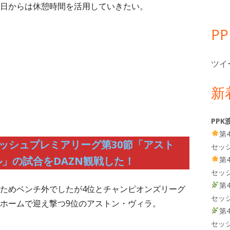
日からは休憩時間を活用していきたい。
P
ツイ
）
新
PPK
第
リッシュプレミアリーグ第30節「アスト
セッ
」の試合をDAZN観戦した！
第
セッ
第
ためベンチ外でしたが4位とチャンピオンズリーグ
セッ
ホームで迎え撃つ9位のアストン・ヴィラ。
第
セッ