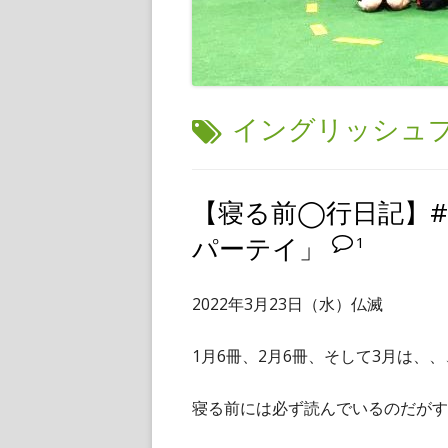
タ
イングリッシュ
グ:
【寝る前◯行日記】
パーテイ」
1
2022年3月23日（水）仏滅
1月6冊、2月6冊、そして3月は、
寝る前には必ず読んでいるのだがす