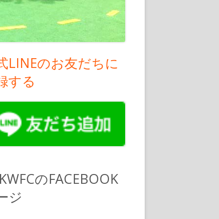
式LINEのお友だちに
録する
PKWFCのFACEBOOK
ージ