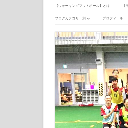
メ
【ウォーキングフットボール】とは
【
イ
ブログカテゴリー別
プロフィール
ン
ウォーキングフットボール
メ
サッカー
ニ
食べ飲み歩き
ュ
日記
ー
備忘録