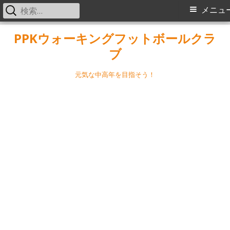
検
メ
メニュ
索:
イ
コ
PPKウォーキングフットボールクラ
ン
ブ
ン
テ
メ
ン
元気な中高年を目指そう！
ツ
ニ
へ
ス
ュ
キ
ー
ッ
プ