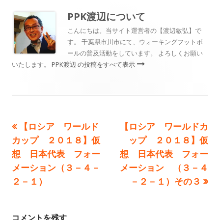
リ
PPK渡辺
について
ー
こんにちは。当サイト運営者の【渡辺敏弘】で
す。 千葉県市川市にて、ウォーキングフットボ
ールの普及活動をしています。 よろしくお願い
いたします。
PPK渡辺 の投稿をすべて表示
前
次
【ロシア ワールド
【ロシア ワールドカ
投
の
の
カップ ２０１８】仮
ップ ２０１８】仮
稿
記
記
想 日本代表 フォー
想 日本代表 フォー
事:
事:
メーション（３－４－
メーション （３－４
ナ
２－１）
－２－１）その３
ビ
ゲ
コメントを残す