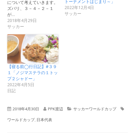
トーナメントはじまり～」
について考えていきます。
2022年12月4日
ズバリ、３－４－２－１
サッカー
が…
2018年4月29日
サッカー
【寝る前◯行日記】#３９
１「ノジマステラの１トッ
プ２シャドー」
2022年4月5日
日記
公
作
カ
タ
2018年4月30日
PPK渡辺
サッカーワールドカップ
開
成
テ
グ
ワールドカップ
,
日本代表
日
者
ゴ