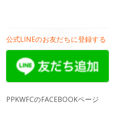
公式LINEのお友だちに登録する
メ
イ
ン
サ
イ
ド
PPKWFCのFACEBOOKページ
バ