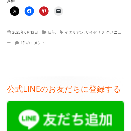
共有:
公
カ
タ
2025年6月13日
日記
イタリアン
,
サイゼリヤ
,
全メニュ
開
【PPK日記】#1113「サイゼリヤのメニューを完全制覇 vol.1&2」
テ
グ
ー
1件のコメント
日
ゴ
リ
ー
公式LINEのお友だちに登録する
メ
イ
ン
サ