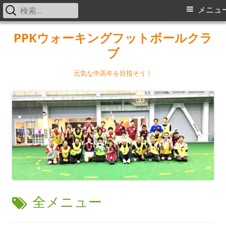
検
メ
メニュ
索:
イ
コ
PPKウォーキングフットボールクラ
ン
ブ
ン
テ
メ
ン
元気な中高年を目指そう！
ツ
ニ
へ
ス
ュ
キ
ー
ッ
プ
タ
全メニュー
グ: