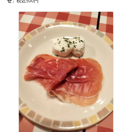
せ
」税込500円