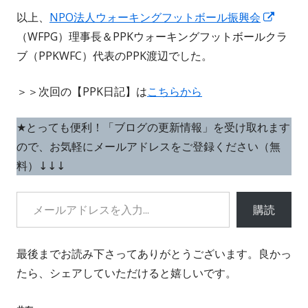
新
以上、
NPO法人ウォーキングフットボール振興会
し
（WFPG）理事長＆PPKウォーキングフットボールクラ
い
ブ（PPKWFC）代表のPPK渡辺でした。
ウ
＞＞次回の【PPK日記】は
こちらから
ィ
ン
★とっても便利！「ブログの更新情報」を受け取れます
ド
ので、お気軽にメールアドレスをご登録ください（無
ウ
料）↓↓↓
で
開
メールアドレスを入力...
き
購読
ま
す
最後までお読み下さってありがとうございます。良かっ
たら、シェアしていただけると嬉しいです。