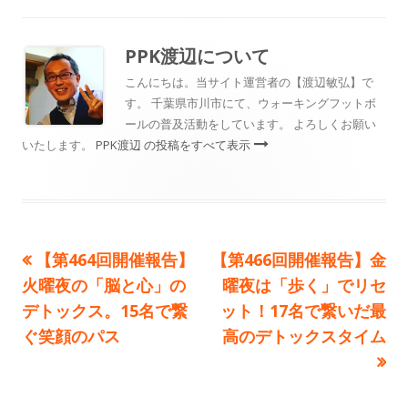
グ
日
者
ゴ
リ
PPK渡辺
について
ー
こんにちは。当サイト運営者の【渡辺敏弘】で
す。 千葉県市川市にて、ウォーキングフットボ
ールの普及活動をしています。 よろしくお願い
いたします。
PPK渡辺 の投稿をすべて表示
前
次
【第464回開催報告】
【第466回開催報告】金
投
の
の
火曜夜の「脳と心」の
曜夜は「歩く」でリセ
稿
記
記
デトックス。15名で繋
ット！17名で繋いだ最
事:
事:
ぐ笑顔のパス
高のデトックスタイム
ナ
ビ