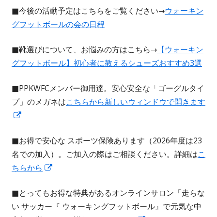
き
■今後の活動予定はこちらをご覧ください→
ウォーキン
ま
グフットボールの会の日程
す
■靴選びについて、お悩みの方はこちら→
【ウォーキン
グフットボール】初心者に教えるシューズおすすめ3選
■PPKWFCメンバー御用達。安心安全な「ゴーグルタイ
プ」のメガネは
こちらから新しいウィンドウで開きます
新
し
■お得で安心な スポーツ保険あります（2026年度は23
い
名での加入）。ご加入の際はご相談ください。詳細は
こ
ウ
新
ちらから
ィ
し
ン
■とってもお得な特典があるオンラインサロン「走らな
い
ド
い サッカー『 ウォーキングフットボール』で元気な中
ウ
ウ