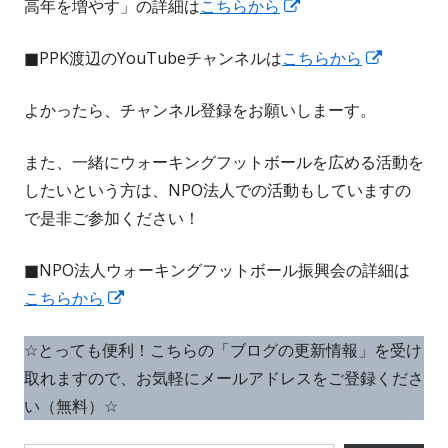
新
高年を増やす」の詳細は
こちらから
ィ
で
し
ン
開
新
■PPK渡辺のYouTubeチャンネルは
こちらから
い
ド
き
し
ウ
ウ
ま
よかったら、チャンネル登録をお願いしまーす。
い
ィ
で
す
ウ
ン
開
また、一緒にウォーキングフットボールを広める活動を
ィ
ド
き
したいという方は、NPO法人での活動もしていますの
ン
ウ
ま
で是非ご参加ください！
ド
で
す
ウ
開
■NPO法人ウォーキングフットボール振興会の詳細は
で
き
新
こちらから
開
ま
し
き
す
☆とっても便利！こちらの「ブログの更新情報」を受け
い
ま
取れますので、お気軽にメールアドレスをご登録くださ
ウ
す
い（無料）☆
ィ
ン
メールアドレスを入力...