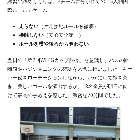
練習の締めくくりは、4チームに分かれての「5人制国
際ルール」ゲーム！
走らない
（片足接地ルールを徹底）
接触しない
（安心安全第一）
ボールを横や後ろから奪わない
翌日の「第2回WFPGカップ船橋」を意識し、パスの距
離感やポジショニングの確認を入念に行いました。キー
パー役をローテーションしながら、いかにして隙を突
き、美しいゴールを演出するか。18名全員が明日に向
けて最高の手応えを感じた、濃密な70分間でした。