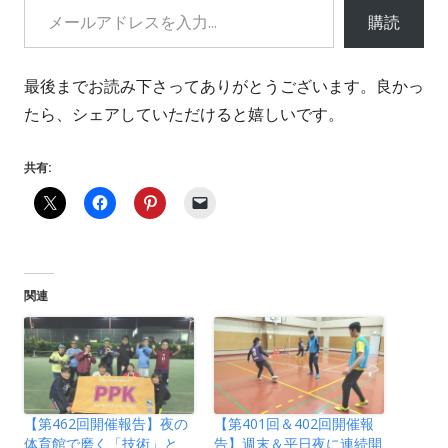
ド
購読
ウ
で
最後までお読み下さってありがとうございます。良かっ
開
たら、シェアしていただけると嬉しいです。
き
ま
共有:
す
関連
【第462回開催報告】夜の
【第401回＆402回開催報
体育館で磨く「技術」と
告】週末＆平日夜に連続開