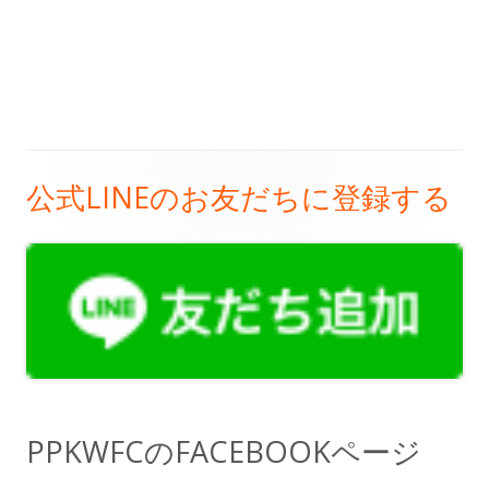
公式LINEのお友だちに登録する
メ
イ
ン
サ
イ
ド
PPKWFCのFACEBOOKページ
バ