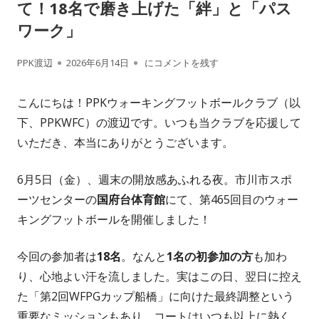
て！18名で磨き上げた「絆」と「パス
ワーク」
作
公
【第465回開催報告】翌日の大会へ向けて
PPK渡辺
2026年6月14日
にコメントを残す
成
開
こんにちは！PPKウォーキングフットボールクラブ（以
者
日
下、PPKWFC）の渡辺です。いつも当クラブを応援して
いただき、本当にありがとうございます。
6月5日（金）、週末の開放感あふれる夜。市川市スポ
ーツセンターの
国府台体育館
にて、第465回目のウォー
キングフットボールを開催しました！
今回の参加者は
18名
。なんと
1名の初参加の方
も加わ
り、心地よい汗を流しました。実はこの日、翌日に控え
た「第2回WFPGカップ船橋」に向けた最終調整という
重要なミッションもあり、コートはいつも以上に熱く、