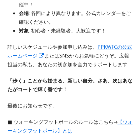
催中！
会場
: 各回により異なります。公式カレンダーをご
確認ください。
対象
: 初心者・未経験者、大歓迎です！
詳しいスケジュールや参加申し込みは、
PPKWFCの公式
新
ホームページ
またはSNSからお気軽にどうぞ。広報
し
担当の私も、あなたの初参加を全力でサポートします！
い
「歩く」ことから始まる、新しい自分。さあ、次はあな
ウ
たがコートで輝く番です！
ィ
ン
最後にお知らせです。
ド
ウ
■ ウォーキングフットボールのルールはこちら→
【ウォ
で
ーキングフットボール】とは
開