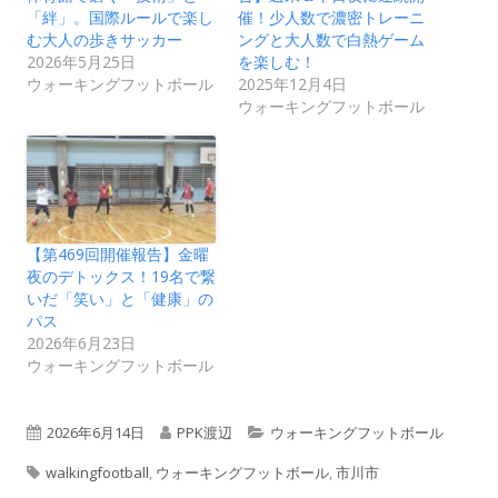
「絆」。国際ルールで楽し
催！少人数で濃密トレーニ
む大人の歩きサッカー
ングと大人数で白熱ゲーム
2026年5月25日
を楽しむ！
ウォーキングフットボール
2025年12月4日
ウォーキングフットボール
【第469回開催報告】金曜
夜のデトックス！19名で繋
いだ「笑い」と「健康」の
パス
2026年6月23日
ウォーキングフットボール
公
作
カ
2026年6月14日
PPK渡辺
ウォーキングフットボール
タ
開
成
テ
walkingfootball
,
ウォーキングフットボール
,
市川市