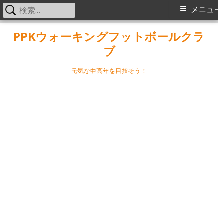
検
メ
メニュ
索:
イ
コ
PPKウォーキングフットボールクラ
ン
ブ
ン
テ
メ
ン
元気な中高年を目指そう！
ツ
ニ
へ
ス
ュ
キ
ー
ッ
プ