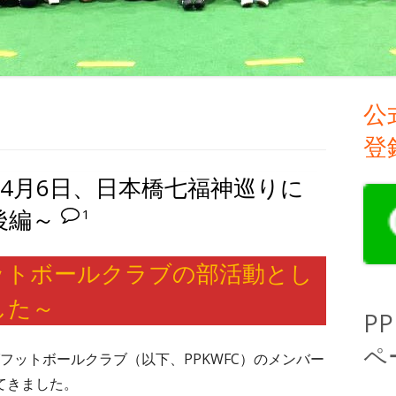
り
公
メ
登
イ
】4月6日、日本橋七福神巡りに
ン
後編～
1
サ
イ
ットボールクラブの部活動とし
ド
した～
P
バ
ペ
グフットボールクラブ（以下、PPKWFC）のメンバー
ー
てきました。