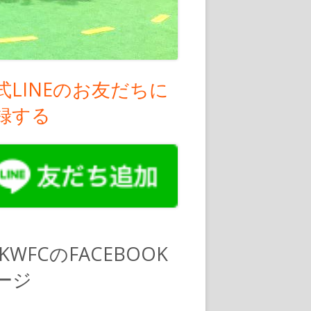
式LINEのお友だちに
録する
PKWFCのFACEBOOK
ージ