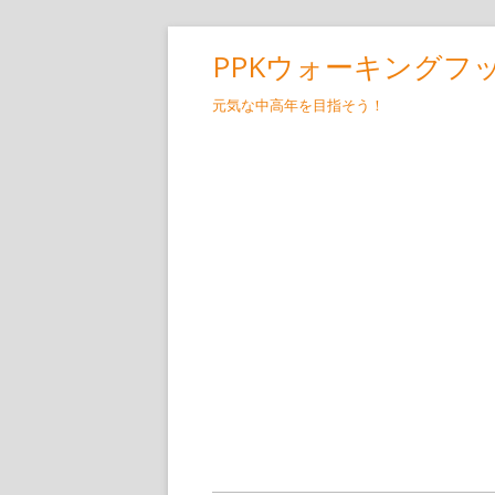
コ
PPKウォーキングフ
ン
テ
元気な中高年を目指そう！
ン
ツ
へ
ス
キ
ッ
プ