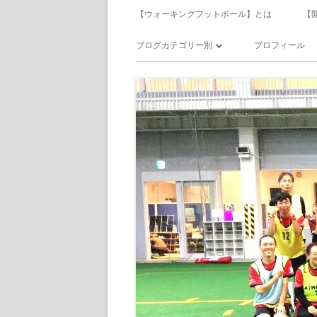
メ
【ウォーキングフットボール】とは
【
イ
ブログカテゴリー別
プロフィール
ン
ウォーキングフットボール
メ
サッカー
ニ
食べ飲み歩き
ュ
日記
ー
備忘録