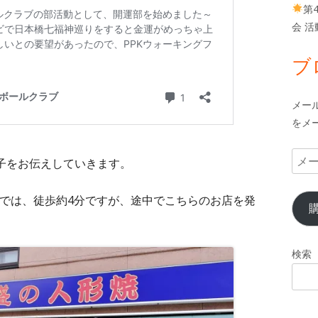
第
会 
ブ
メー
をメ
メ
子をお伝えしていきます。
ー
ル
では、徒歩約4分ですが、途中でこちらのお店を発
ア
ド
レ
検索
ス