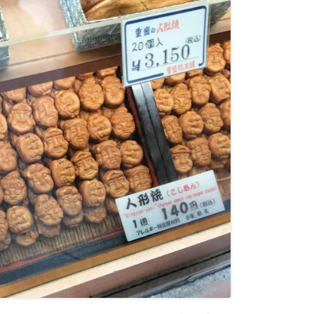
で
開
き
ま
す