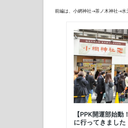
し
前編は、小網神社→茶ノ木神社→水
い
ウ
ィ
ン
ド
ウ
で
開
き
ま
す