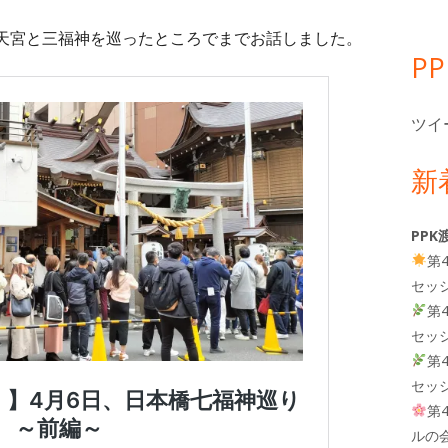
天宮と三福神を巡ったところでまでお話しました。
P
ツイ
新
PPK
第
セッ
第
セッ
第
セッ
第
ルの