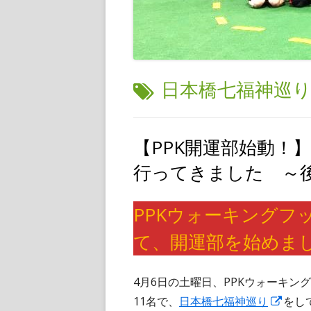
タ
日本橋七福神巡
グ:
【PPK開運部始動！
行ってきました ～
PPKウォーキングフ
て、開運部を始めま
4月6日の土曜日、PPKウォーキン
新
11名で、
日本橋七福神巡り
をし