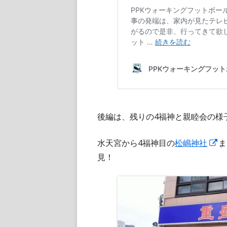
後編は、残りの4福神と親睦会の様
新
水天宮から4福神目の
松嶋神社
ま
し
見！
い
ウ
ィ
ン