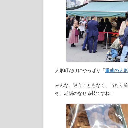
ド
ウ
で
開
き
ま
す
人形町だけにやっぱり「
重盛の人形
みんな、迷うこともなく、当たり前
ぞ、老舗のなせる技ですね！