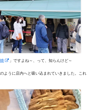
新
焼
」ですよね～、って、知らんけど～
し
のように店内へと吸い込まれていきました。これ
い
ウ
ィ
ン
ド
ウ