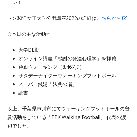
ーい！
新
＞＞和洋女子大学公開講座2022の詳細は
こちらから
し
☆本日の主な活動☆
い
ウ
大学DE勤
ィ
オンライン講座「感謝の発達心理学」を拝聴
ン
通勤ウォーキング（8,467歩）
ド
サタデーナイターウォーキングフットボール
ウ
スーパー銭湯「法典の湯」
で
読書
開
き
以上、千葉県市川市にてウォーキングフットボールの普
ま
及活動をしている「PPK Walking Football」 代表の渡
す
辺でした。