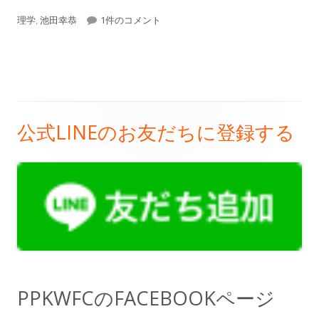
開
【PPK日記】#562「発達心理学」 への
テ
グ
理学
,
池田幸恭
1件のコメント
日
ゴ
リ
ー
公式LINEのお友だちに登録する
メ
イ
ン
サ
イ
ド
PPKWFCのFACEBOOKページ
バ