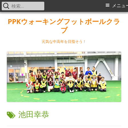
検
メ
メニュ
索:
イ
コ
PPKウォーキングフットボールクラ
ン
ブ
ン
テ
メ
ン
元気な中高年を目指そう！
ツ
ニ
へ
ス
ュ
キ
ー
ッ
プ
タ
池田幸恭
グ: