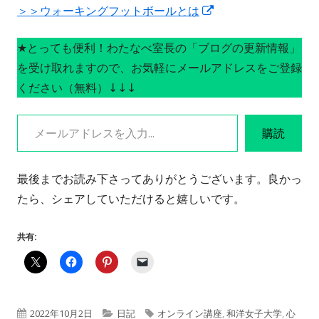
新
＞＞ウォーキングフットボールとは
し
★とっても便利！わたなべ室長の「ブログの更新情報」
い
を受け取れますので、お気軽にメールアドレスをご登録
ウ
ください（無料）↓↓↓
ィ
ン
メールアドレスを入力...
ド
購読
ウ
で
最後までお読み下さってありがとうございます。良かっ
開
たら、シェアしていただけると嬉しいです。
き
ま
共有:
す
公
カ
タ
2022年10月2日
日記
オンライン講座
,
和洋女子大学
,
心