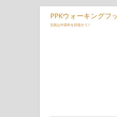
コ
PPKウォーキングフ
ン
テ
元気な中高年を目指そう！
ン
ツ
へ
ス
キ
ッ
プ