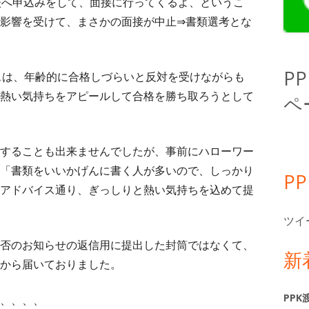
サ
校へ申込みをして、面接に行ってくるよ、というこ
影響を受けて、まさかの面接が中止⇒書類選考とな
イ
ド
P
スは、年齢的に合格しづらいと反対を受けながらも
バ
熱い気持ちをアピールして合格を勝ち取ろうとして
ペ
ー
することも出来ませんでしたが、事前にハローワー
「書類をいいかげんに書く人が多いので、しっかり
P
アドバイス通り、ぎっしりと熱い気持ちを込めて提
ツイ
否のお知らせの返信用に提出した封筒ではなくて、
新
から届いておりました。
PPK
、、、、