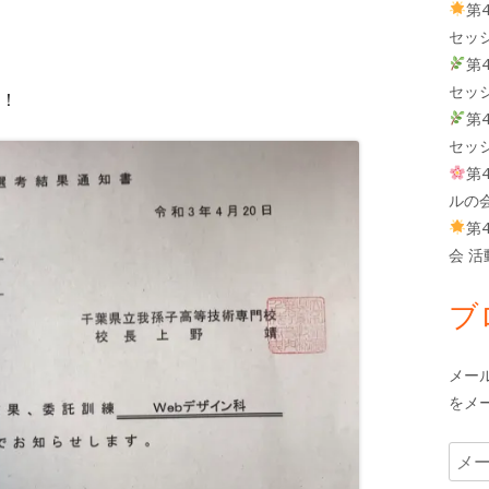
第
セッ
第
セッ
！
第
セッ
第
ルの
第
会 
ブ
メー
をメ
メ
ー