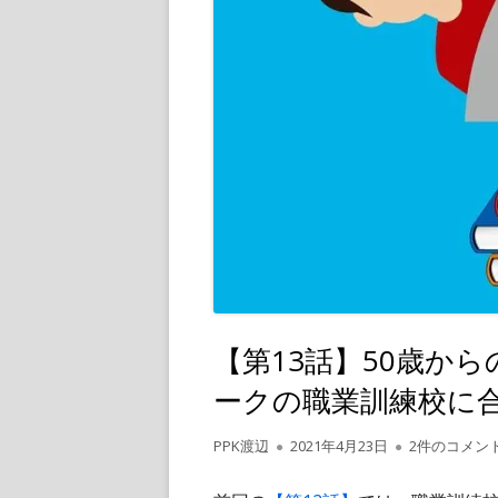
【第13話】50歳か
ークの職業訓練校に
作
公
【第13話】
PPK渡辺
2021年4月23日
2件のコメン
成
開
者
日