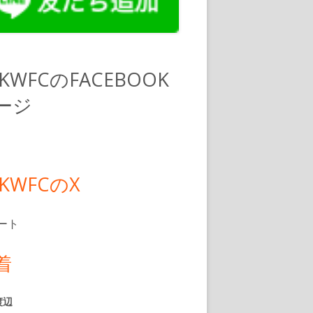
PKWFCのFACEBOOK
ージ
PKWFCのX
ート
着
渡辺