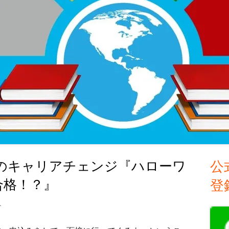
らのキャリアチェンジ『ハローワ
公
メ
合格！？』
登
イ
50歳からのキャリアチェンジ『ハローワークの職業訓練校に合格！？』 への
ト
ン