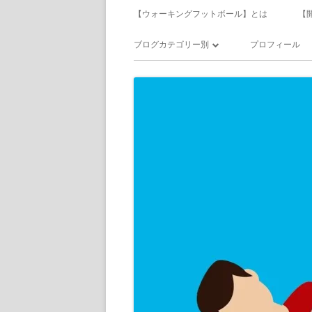
メ
【ウォーキングフットボール】とは
【
イ
ブログカテゴリー別
プロフィール
ン
ウォーキングフットボール
メ
サッカー
ニ
食べ飲み歩き
ュ
日記
ー
備忘録