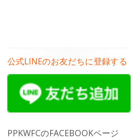
公式LINEのお友だちに登録する
メ
イ
ン
サ
イ
ド
PPKWFCのFACEBOOKページ