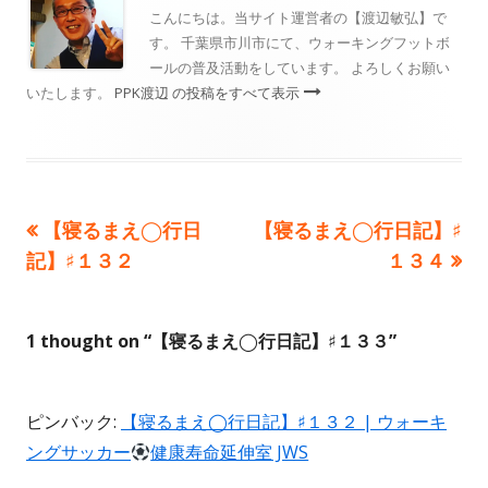
リ
こんにちは。当サイト運営者の【渡辺敏弘】で
す。 千葉県市川市にて、ウォーキングフットボ
ー
ールの普及活動をしています。 よろしくお願い
いたします。
PPK渡辺 の投稿をすべて表示
前
次
【寝るまえ◯行日
【寝るまえ◯行日記】♯
投
の
の
記】♯１３２
１３４
稿
記
記
事:
事:
ナ
1 thought on “
【寝るまえ◯行日記】♯１３３
”
ビ
ゲ
ピンバック:
【寝るまえ◯行日記】♯１３２ | ウォーキ
ングサッカー
健康寿命延伸室 JWS
ー