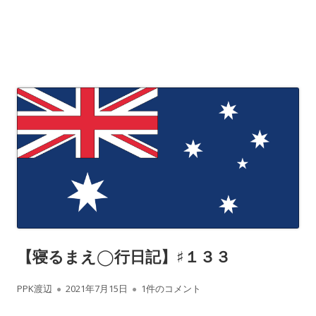
【寝るまえ◯行日記】♯１３３
作
公
【寝るまえ◯行日記】♯１３３ への
PPK渡辺
2021年7月15日
1件のコメント
成
開