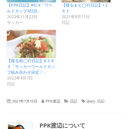
【PPK日記】#614「ワー
【寝るまえ◯行日記】♯１
ルドカップ4日目」
６１
2022年11月23日
2021年8月11日
サッカー
日記
【寝る前◯行日記】#３９
３「サッカーワールドカッ
プ組み合わせ決定！」
2022年4月7日
日記
公
作
カ
タ
2021年7月15日
PPK渡辺
日記
diary
,
日記
開
成
テ
グ
日
者
ゴ
PPK渡辺
について