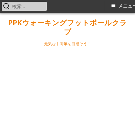
検
メ
メニュ
索:
イ
コ
PPKウォーキングフットボールクラ
ン
ブ
ン
テ
メ
ン
元気な中高年を目指そう！
ツ
ニ
へ
ス
ュ
キ
ー
ッ
プ