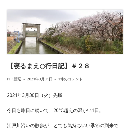
【寝るまえ○行日記】＃２８
作
公
【寝るまえ○行日記】＃２８ への
PPK渡辺
2021年3月31日
1件のコメント
成
開
2021年3月30日（火）先勝
者
日
今日も昨日に続いて、20℃超えの温かい1日。
江戸川沿いの散歩が、とても気持ちいい季節の到来で