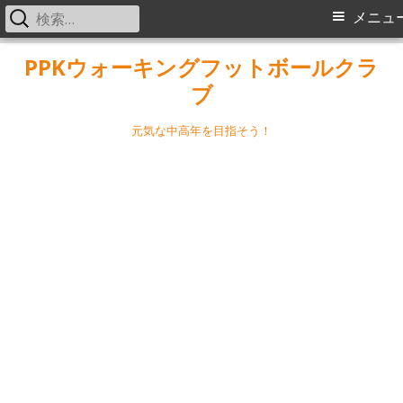
検
メ
メニュ
索:
イ
コ
PPKウォーキングフットボールクラ
ン
ブ
ン
テ
メ
ン
元気な中高年を目指そう！
ツ
ニ
へ
ス
ュ
キ
ー
ッ
プ