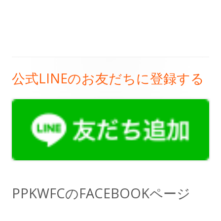
公式LINEのお友だちに登録する
メ
イ
ン
サ
イ
ド
PPKWFCのFACEBOOKページ
バ