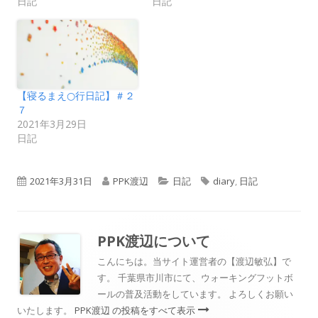
日記
日記
【寝るまえ○行日記】＃２
７
2021年3月29日
日記
公
作
カ
タ
2021年3月31日
PPK渡辺
日記
diary
,
日記
開
成
テ
グ
日
者
ゴ
PPK渡辺
について
リ
こんにちは。当サイト運営者の【渡辺敏弘】で
す。 千葉県市川市にて、ウォーキングフットボ
ー
ールの普及活動をしています。 よろしくお願い
いたします。
PPK渡辺 の投稿をすべて表示