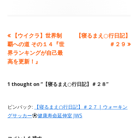
前
次
【ウイクラ】世界制
【寝るまえ○行日記】
投
の
の
覇への道 その１４『世
＃２９
稿
記
記
界ランキングが自己最
事:
事:
高を更新！』
ナ
ビ
1 thought on “
【寝るまえ○行日記】＃２８
”
ゲ
ー
ピンバック:
【寝るまえ○行日記】＃２７ | ウォーキン
シ
グサッカー
健康寿命延伸室 JWS
ョ