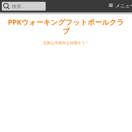
検
メ
メニュ
索:
イ
コ
PPKウォーキングフットボールクラ
ン
ブ
ン
テ
メ
ン
元気な中高年を目指そう！
ツ
ニ
へ
ス
ュ
キ
ー
ッ
プ