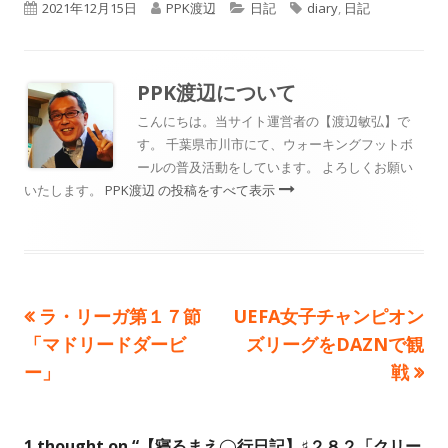
公
作
カ
タ
2021年12月15日
PPK渡辺
日記
diary
,
日記
開
成
テ
グ
日
者
ゴ
PPK渡辺
について
リ
こんにちは。当サイト運営者の【渡辺敏弘】で
す。 千葉県市川市にて、ウォーキングフットボ
ー
ールの普及活動をしています。 よろしくお願い
いたします。
PPK渡辺 の投稿をすべて表示
前
次
ラ・リーガ第１７節
UEFA女子チャンピオン
投
の
の
「マドリードダービ
ズリーグをDAZNで観
稿
記
記
ー」
戦
事:
事:
ナ
1 thought on “
【寝るまえ◯行日記】♯２８２「クリー