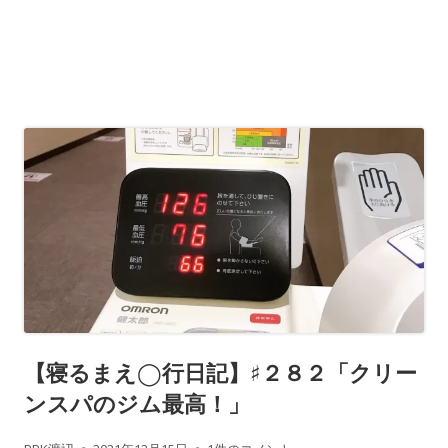
【寝るまえ◯行日記】♯２８２「クリー
ンスパのジム最高！」
作
公
【寝るまえ◯行日記】♯２８２「クリーン