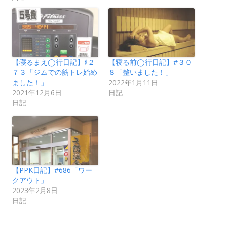
【寝るまえ◯行日記】♯２
【寝る前◯行日記】#３０
７３「ジムでの筋トレ始め
８「整いました！」
ました！」
2022年1月11日
2021年12月6日
日記
日記
【PPK日記】#686「ワー
クアウト」
2023年2月8日
日記