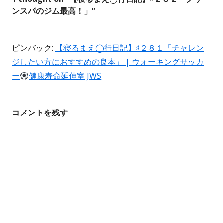
ビ
ンスパのジム最高！」
”
ゲ
ー
ピンバック:
【寝るまえ◯行日記】♯２８１「チャレン
ジしたい方におすすめの良本」 | ウォーキングサッカ
シ
ー
健康寿命延伸室 JWS
ョ
ン
コメントを残す