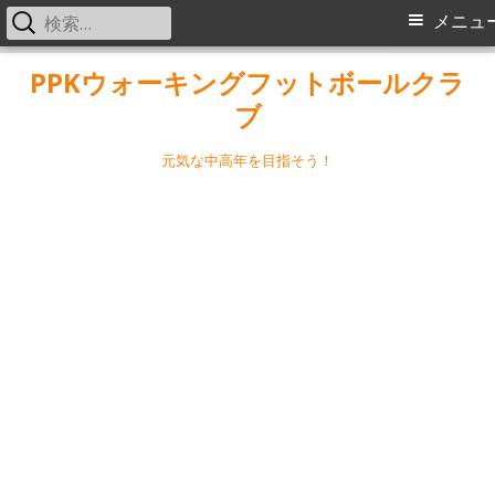
検
メ
メニュ
索:
イ
コ
PPKウォーキングフットボールクラ
ン
ブ
ン
テ
メ
ン
元気な中高年を目指そう！
ツ
ニ
へ
ス
ュ
キ
ー
ッ
プ