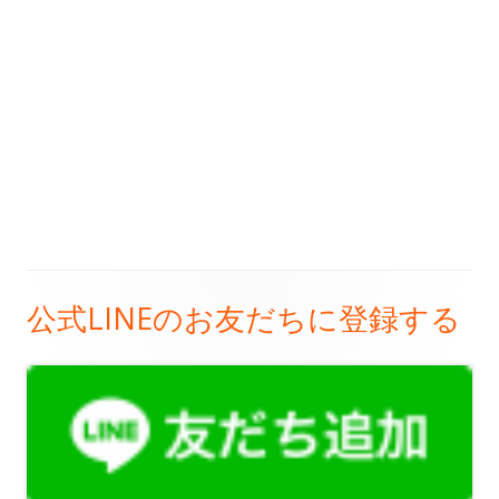
公式LINEのお友だちに登録する
メ
イ
ン
サ