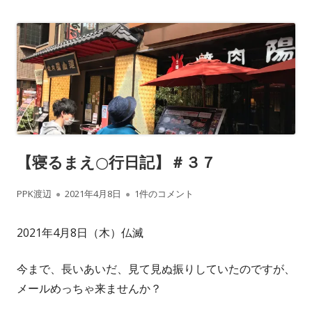
【寝るまえ○行日記】＃３７
作
公
【寝るまえ○行日記】＃３７ への
PPK渡辺
2021年4月8日
1件のコメント
成
開
2021年4月8日（木）仏滅
者
日
今まで、長いあいだ、見て見ぬ振りしていたのですが、
メールめっちゃ来ませんか？