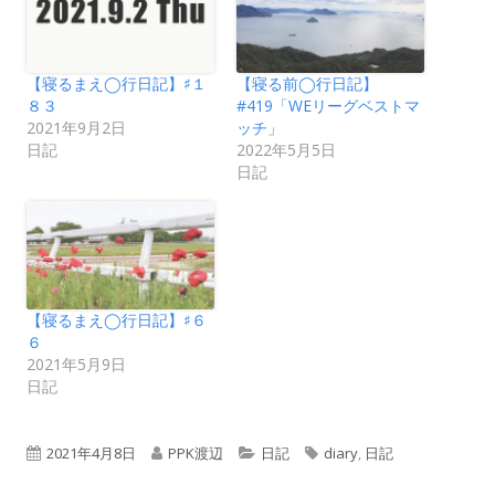
【寝るまえ◯行日記】♯１
【寝る前◯行日記】
８３
#419「WEリーグベストマ
2021年9月2日
ッチ」
日記
2022年5月5日
日記
【寝るまえ◯行日記】♯６
６
2021年5月9日
日記
公
作
カ
タ
2021年4月8日
PPK渡辺
日記
diary
,
日記
開
成
テ
グ