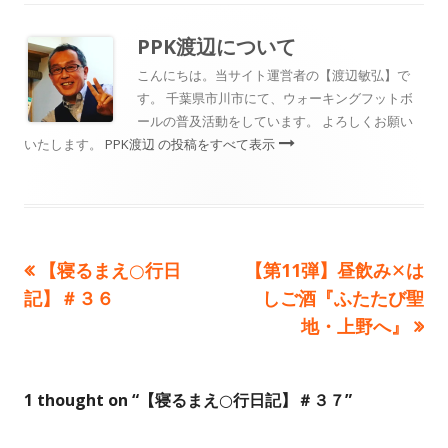
日
者
ゴ
PPK渡辺
について
リ
こんにちは。当サイト運営者の【渡辺敏弘】で
す。 千葉県市川市にて、ウォーキングフットボ
ー
ールの普及活動をしています。 よろしくお願い
いたします。
PPK渡辺 の投稿をすべて表示
前
次
【寝るまえ○行日
【第11弾】昼飲み✕は
投
の
の
記】＃３６
しご酒『ふたたび聖
稿
記
記
地・上野へ』
事:
事:
ナ
ビ
1 thought on “
【寝るまえ○行日記】＃３７
”