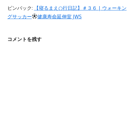
ゲ
ピンバック:
【寝るまえ○行日記】＃３６ | ウォーキン
ー
グサッカー
健康寿命延伸室 JWS
シ
ョ
コメントを残す
ン