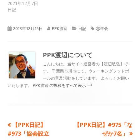
2021年12月7日
日記
公
作
カ
タ
2023年12月15日
PPK渡辺
日記
忘年会
開
成
テ
グ
日
者
ゴ
PPK渡辺
について
リ
こんにちは。当サイト運営者の【渡辺敏弘】で
す。 千葉県市川市にて、ウォーキングフットボ
ー
ールの普及活動をしています。 よろしくお願い
いたします。
PPK渡辺 の投稿をすべて表示
前
次
【PPK日記】
【PPK日記】#975「な
投
の
の
#973「協会設立
ぜか7名」