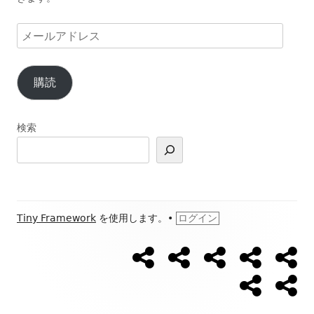
メ
ー
ル
購読
ア
ド
レ
検索
ス
フ
Tiny Framework
を使用します。
•
ログイン
ッ
【ウ
【開
Ｌ
ブ
ブ
ソ
タ
ォ
催
Ｉ
ロ
ロ
ー
日
Ｎ
グ
グ
ー
プ
お
ー・
キ
程】
Ｅ
新
カ
ロ
問
シ
ン
ウ
公
着
テ
フ
い
グ
ォ
式
ゴ
コ
ィ
合