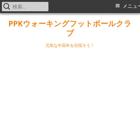
検
メ
メニュ
索:
イ
コ
PPKウォーキングフットボールクラ
ン
ブ
ン
テ
メ
ン
元気な中高年を目指そう！
ツ
ニ
へ
ス
ュ
キ
ー
ッ
プ