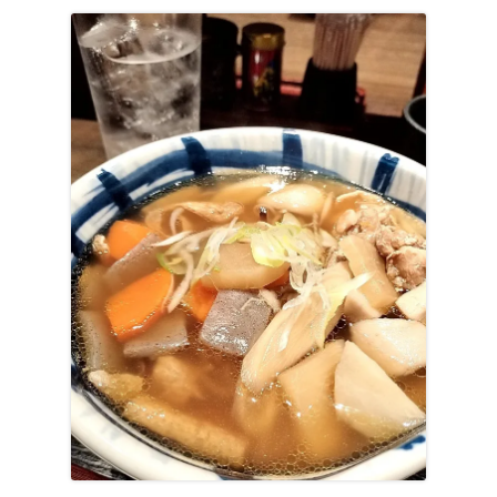
し
い
ウ
ィ
ン
ド
ウ
で
開
き
ま
す