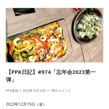
【PPK日記】#974「忘年会2023第一
弾」
作
公
【PPK日記】#974「忘年会2023第一弾」
PPK渡辺
2023年12月15日
1件のコメント
成
開
2023年12月15日（金）
者
日