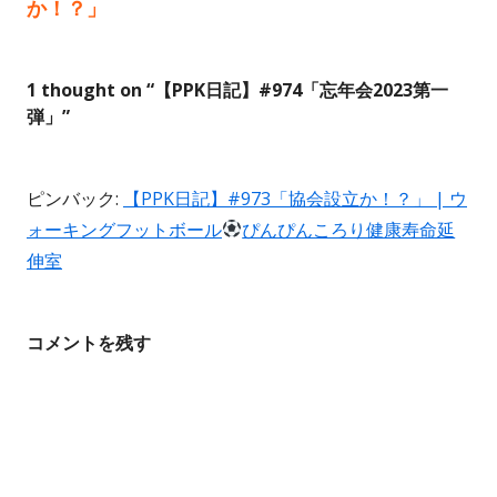
稿
記
記
か！？」
事:
事:
ナ
ビ
1 thought on “
【PPK日記】#974「忘年会2023第一
弾」
”
ゲ
ー
ピンバック:
【PPK日記】#973「協会設立か！？」 | ウ
ォーキングフットボール
ぴんぴんころり健康寿命延
シ
伸室
ョ
ン
コメントを残す