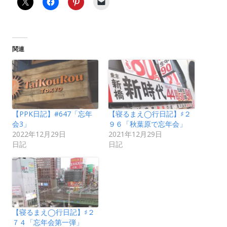
関連
【PPK日記】#647「忘年
【寝るまえ◯行日記】♯２
会3」
９６「秋葉原で忘年会」
2022年12月29日
2021年12月29日
日記
日記
【寝るまえ◯行日記】♯２
７４「忘年会第一弾」