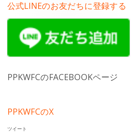
公式LINEのお友だちに登録する
メ
イ
ン
サ
イ
ド
PPKWFCのFACEBOOKページ
バ
ー
PPKWFCのX
ツイート