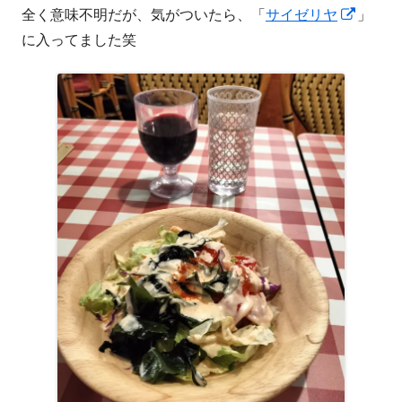
新
全く意味不明だが、気がついたら、「
サイゼリヤ
」
し
に入ってました笑
い
ウ
ィ
ン
ド
ウ
で
開
き
ま
す