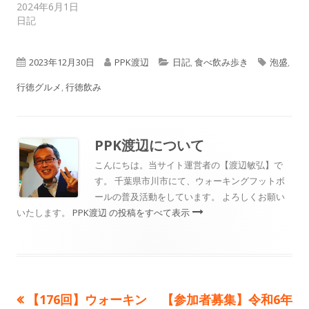
2024年6月1日
日記
公
作
カ
タ
2023年12月30日
PPK渡辺
日記
,
食べ飲み歩き
泡盛
,
開
成
テ
グ
行徳グルメ
,
行徳飲み
日
者
ゴ
リ
PPK渡辺
について
ー
こんにちは。当サイト運営者の【渡辺敏弘】で
す。 千葉県市川市にて、ウォーキングフットボ
ールの普及活動をしています。 よろしくお願い
いたします。
PPK渡辺 の投稿をすべて表示
前
次
【176回】ウォーキン
【参加者募集】令和6年
投