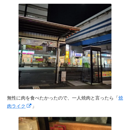
無性に肉を食べたかったので、一人焼肉と言ったら「
焼
新
肉ライク
」
し
い
ウ