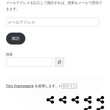
メールアドレスを記入して購読すれば、更新をメールで受信で
きます。
メ
ー
ル
購読
ア
ド
レ
検索
ス
フ
Tiny Framework
を使用します。
•
ログイン
ッ
【ウ
【開
Ｌ
ブ
ブ
ソ
タ
ォ
催
Ｉ
ロ
ロ
ー
日
Ｎ
グ
グ
ー
プ
お
ー・
キ
程】
Ｅ
新
カ