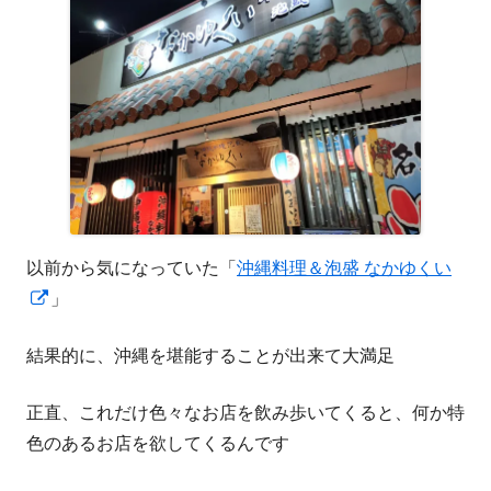
以前から気になっていた「
沖縄料理＆泡盛 なかゆくい
新
」
し
結果的に、沖縄を堪能することが出来て大満足
い
ウ
正直、これだけ色々なお店を飲み歩いてくると、何か特
ィ
色のあるお店を欲してくるんです
ン
ド