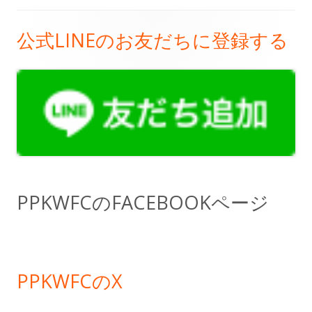
公式LINEのお友だちに登録する
メ
イ
ン
サ
イ
ド
PPKWFCのFACEBOOKページ
バ
ー
PPKWFCのX