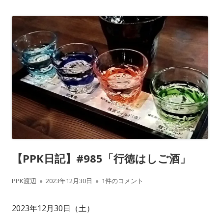
【PPK日記】#985「行徳はしご酒」
作
公
【PPK日記】#985「行徳はしご酒」 への
PPK渡辺
2023年12月30日
1件のコメント
成
開
2023年12月30日（土）
者
日