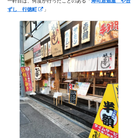
一軒目は、何度か行ったことのある「
寿司居酒屋 や台
新
ずし 行徳町
」
し
い
ウ
ィ
ン
ド
ウ
で
開
き
ま
す