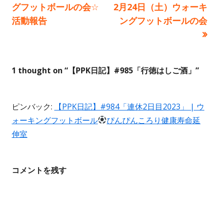
の
の
グフットボールの会☆
2月24日（土）ウォーキ
稿
記
記
活動報告
ングフットボールの会
事:
事:
ナ
ビ
1 thought on “
【PPK日記】#985「行徳はしご酒」
”
ゲ
ー
ピンバック:
【PPK日記】#984「連休2日目2023」 | ウ
シ
ォーキングフットボール
ぴんぴんころり健康寿命延
伸室
ョ
ン
コメントを残す