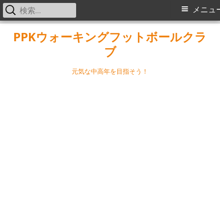
検
メ
メニュ
索:
イ
コ
PPKウォーキングフットボールクラ
ン
ブ
ン
テ
メ
ン
元気な中高年を目指そう！
ツ
ニ
へ
ス
ュ
キ
ー
ッ
プ