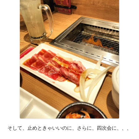
ィ
ン
ド
ウ
で
開
き
ま
す
そして、止めときゃいいのに、さらに、四次会に、、、