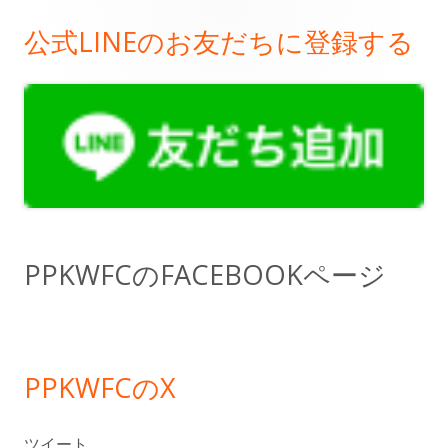
公式LINEのお友だちに登録する
メ
イ
ン
サ
イ
ド
PPKWFCのFACEBOOKページ
バ
ー
PPKWFCのX
ツイート