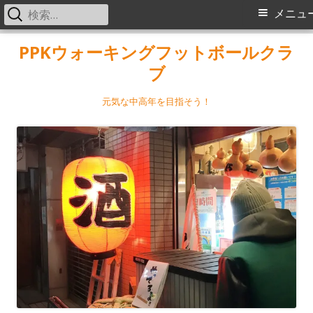
検
メ
メニュ
索:
イ
コ
PPKウォーキングフットボールクラ
ン
ブ
ン
テ
メ
ン
元気な中高年を目指そう！
ツ
ニ
へ
ス
ュ
キ
ー
ッ
プ