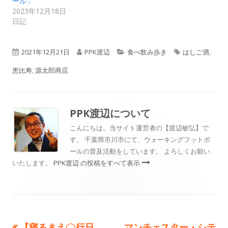
ール」
2023年12月18日
日記
公
作
カ
タ
2021年12月21日
PPK渡辺
食べ飲み歩き
はしご酒
,
開
成
テ
グ
恵比寿
,
源太郎商店
日
者
ゴ
リ
PPK渡辺
について
ー
こんにちは。当サイト運営者の【渡辺敏弘】で
す。 千葉県市川市にて、ウォーキングフットボ
ールの普及活動をしています。 よろしくお願い
いたします。
PPK渡辺 の投稿をすべて表示
前
次
【寝るまえ◯行日
マンチェスター・シテ