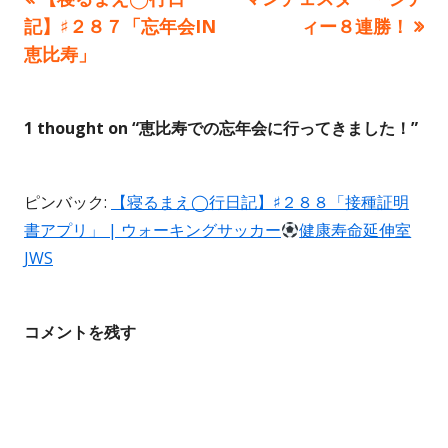
投
の
の
記】♯２８７「忘年会IN
ィー８連勝！
稿
記
記
恵比寿」
事:
事:
ナ
ビ
1 thought on “
恵比寿での忘年会に行ってきました！
”
ゲ
ピンバック:
【寝るまえ◯行日記】♯２８８「接種証明
ー
書アプリ」 | ウォーキングサッカー
健康寿命延伸室
シ
JWS
ョ
コメントを残す
ン