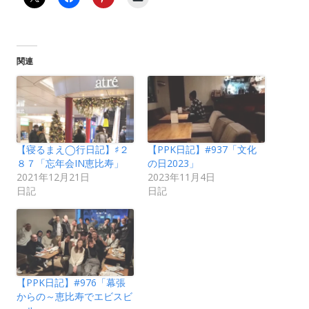
関連
【寝るまえ◯行日記】♯２
【PPK日記】#937「文化
８７「忘年会IN恵比寿」
の日2023」
2021年12月21日
2023年11月4日
日記
日記
【PPK日記】#976「幕張
からの～恵比寿でエビスビ