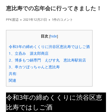
恵比寿での忘年会に行ってきました！
作
公
恵比寿での忘年会に行ってきました！ へ
PPK渡辺
2021年12月21日
1件のコメント
成
開
目次
[
hide
]
者
日
令和3年の締めくくりに渋谷区恵比寿ではしご酒
1、立呑み 源太郎商店
2、博多もつ鍋専門 えびす丸 恵比寿駅前店
3、串カツぼっちゃんと恵比寿
共有:
関連
令和3年の締めくくりに渋谷区恵
比寿ではしご酒