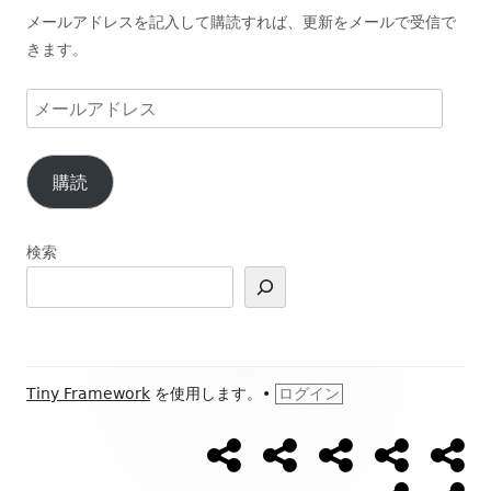
メールアドレスを記入して購読すれば、更新をメールで受信で
きます。
メ
ー
ル
購読
ア
ド
レ
検索
ス
フ
Tiny Framework
を使用します。
•
ログイン
ッ
【ウ
【開
Ｌ
ブ
ブ
ソ
タ
ォ
催
Ｉ
ロ
ロ
ー
日
Ｎ
グ
グ
ー
プ
お