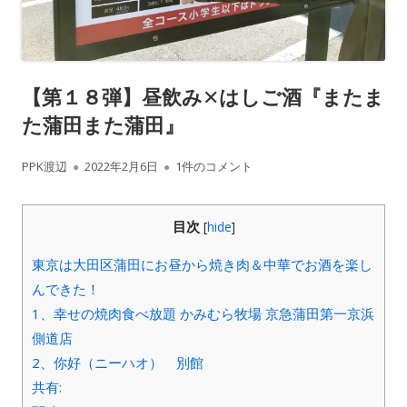
【第１８弾】昼飲み✕はしご酒『またま
た蒲田また蒲田』
作
公
【第１８弾】昼飲み✕はしご酒『またまた蒲
PPK渡辺
2022年2月6日
1件のコメント
成
開
目次
[
hide
]
者
日
東京は大田区蒲田にお昼から焼き肉＆中華でお酒を楽し
んできた！
1、幸せの焼肉食べ放題 かみむら牧場 京急蒲田第一京浜
側道店
2、你好（ニーハオ） 別館
共有: