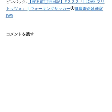
ピンバック:
【寝る前◯行日記】#３３３「I LOVE マリ
トッツォ」 | ウォーキングサッカー
健康寿命延伸室
シ
JWS
ョ
ン
コメントを残す