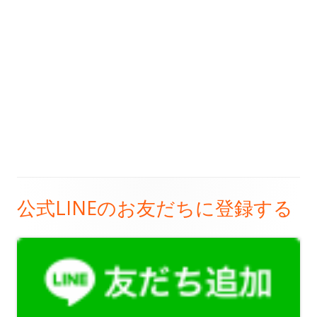
公式LINEのお友だちに登録する
メ
イ
ン
サ