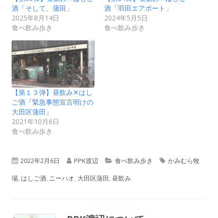
酒「そして、蒲田」
酒「羽田エアポート」
2025年8月14日
2024年5月5日
食べ飲み歩き
食べ飲み歩き
【第１３弾】昼飲み✕はし
ご酒『緊急事態宣言明けの
大田区蒲田』
2021年10月6日
食べ飲み歩き
公
作
カ
タ
2022年2月6日
PPK渡辺
食べ飲み歩き
かみむら牧
開
成
テ
グ
場
,
はしご酒
,
ニーハオ
,
大田区蒲田
,
昼飲み
日
者
ゴ
リ