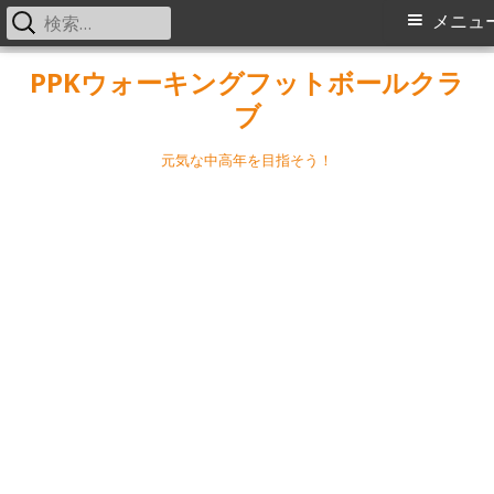
検
メ
メニュ
索:
イ
コ
PPKウォーキングフットボールクラ
ン
ブ
ン
テ
メ
ン
元気な中高年を目指そう！
ツ
ニ
へ
ス
ュ
キ
ー
ッ
プ