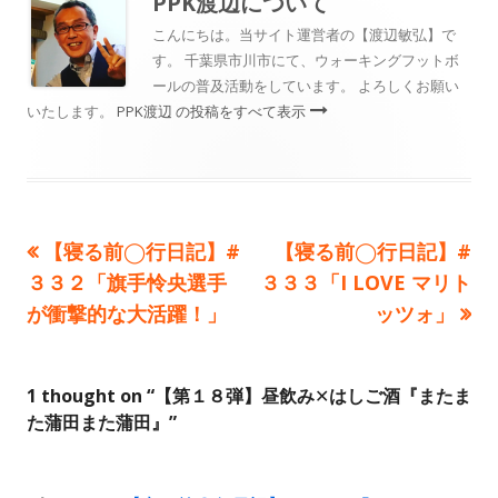
PPK渡辺
について
ー
こんにちは。当サイト運営者の【渡辺敏弘】で
す。 千葉県市川市にて、ウォーキングフットボ
ールの普及活動をしています。 よろしくお願い
いたします。
PPK渡辺 の投稿をすべて表示
前
次
【寝る前◯行日記】#
【寝る前◯行日記】#
投
の
の
３３２「旗手怜央選手
３３３「I LOVE マリト
稿
記
記
が衝撃的な大活躍！」
ッツォ」
事:
事:
ナ
ビ
1 thought on “
【第１８弾】昼飲み✕はしご酒『またま
た蒲田また蒲田』
”
ゲ
ー