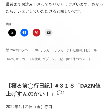
最後までお読み下さってありがとうございます。良かっ
たら、シェアしていただけると嬉しいです。
共有:
公
カ
タ
2022年1月22日
サッカー
,
サッカーテレビ観戦
,
日記
開
テ
【寝る前◯行日記】#３１
グ
DAZN
,
サッカー日本代表
,
ダゾーン
,
日記
1件のコメント
日
ゴ
リ
【寝る前◯行日記】#３１８「DAZN値
ー
1
上げすんのかい！」
2022年1月21日（金）赤口