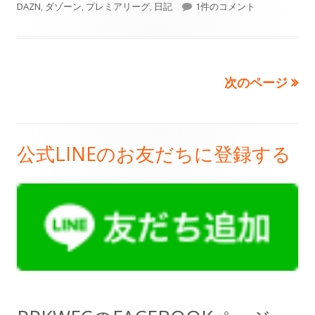
開
テ
【寝る前◯行日記】#３１８「
グ
DAZN
,
ダゾーン
,
プレミアリーグ
,
日記
1件のコメント
日
ゴ
リ
次のページ
投
ー
稿
の
公式LINEのお友だちに登録する
メ
ペ
イ
ー
ン
ジ
サ
送
イ
り
ド