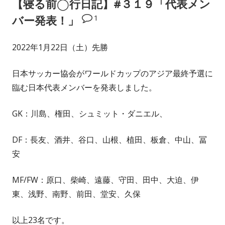
【寝る前◯行日記】#３１９「代表メン
ー
1
バー発表！」
2022年1月22日（土）先勝
日本サッカー協会がワールドカップのアジア最終予選に
臨む日本代表メンバーを発表しました。
GK：川島、権田、シュミット・ダニエル、
DF：長友、酒井、谷口、山根、植田、板倉、中山、冨
安
MF/FW：原口、柴崎、遠藤、守田、田中、大迫、伊
東、浅野、南野、前田、堂安、久保
以上23名です。