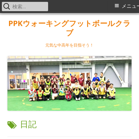
検
メ
メニュ
索:
イ
コ
PPKウォーキングフットボールクラ
ン
ブ
ン
テ
メ
ン
元気な中高年を目指そう！
ツ
ニ
へ
ス
ュ
キ
ー
ッ
プ
タ
日記
グ: