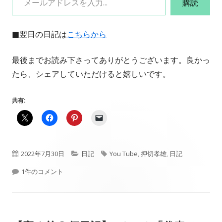
購読
■翌日の日記は
こちらから
最後までお読み下さってありがとうございます。良かっ
たら、シェアしていただけると嬉しいです。
共有:
公
カ
タ
2022年7月30日
日記
You Tube
,
押切孝雄
,
日記
開
【PPK日記】#500「祝！500回記念」 への
テ
グ
1件のコメント
日
ゴ
リ