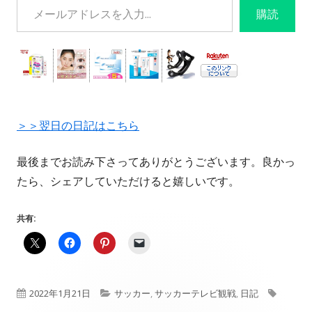
購読
＞＞翌日の日記はこちら
最後までお読み下さってありがとうございます。良かっ
たら、シェアしていただけると嬉しいです。
共有:
公
カ
タ
2022年1月21日
サッカー
,
サッカーテレビ観戦
,
日記