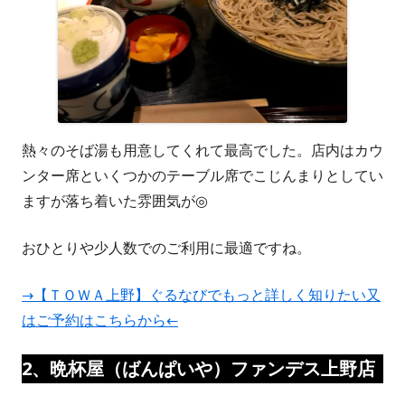
熱々のそば湯も用意してくれて最高でした。店内はカウ
ンター席といくつかのテーブル席でこじんまりとしてい
ますが落ち着いた雰囲気が◎
おひとりや少人数でのご利用に最適ですね。
→【ＴＯＷＡ上野】ぐるなびでもっと詳しく知りたい又
はご予約はこちらから←
2、晩
杯屋
（
ばんぱいや）ファンデス上野店