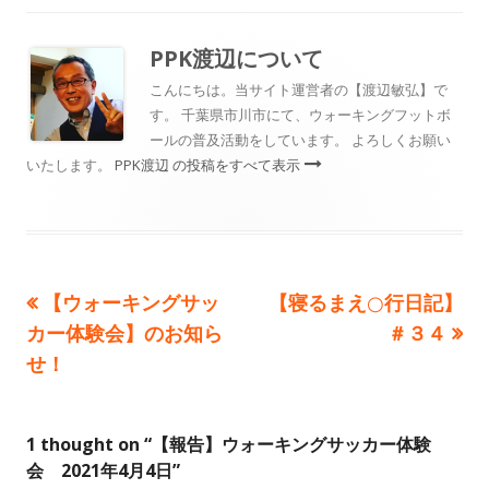
リ
ー
PPK渡辺
について
こんにちは。当サイト運営者の【渡辺敏弘】で
す。 千葉県市川市にて、ウォーキングフットボ
ールの普及活動をしています。 よろしくお願い
いたします。
PPK渡辺 の投稿をすべて表示
前
次
【ウォーキングサッ
【寝るまえ○行日記】
投
の
の
カー体験会】のお知ら
＃３４
稿
記
記
せ！
事:
事:
ナ
ビ
1 thought on “
【報告】ウォーキングサッカー体験
会 2021年4月4日
”