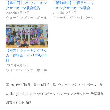
【第43回】JWSウォーキン
【活動報告】12回目のウォ
グサッカー体験会報告
ーキングサッカー体験会
2022年3月15日
2020年12月2日
ウォーキングフットボール
ウォーキングフットボール
【報告】ウォーキングサッ
カー体験会 2021年4月11
日
2021年4月12日
ウォーキングフットボール
公
作
カ
タ
2021年4月5日
PPK渡辺
ウォーキングフットボール
開
成
テ
グ
walkingfootball
,
おとなのスポーツ
,
ウォーキングサッカー
,
千葉県市
日
者
ゴ
川市国府台体育館