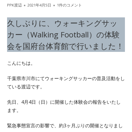
作
公
【報告】ウォーキングサッカー体験会 2021
PPK渡辺
2021年4月5日
1件のコメント
成
開
久しぶりに、ウォーキングサッ
者
日
カー（Walking Football）の体験
会を国府台体育館で行いました！
こんにちは。
千葉県市川市にてウォーキングサッカーの普及活動をし
ている渡辺です。
先日、4月4日（日）に開催した体験会の報告をいたし
ます。
緊急事態宣言の影響で、約3ヶ月ぶりの開催となりまし