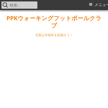
検
メ
メニュ
索:
イ
コ
PPKウォーキングフットボールクラ
ン
ブ
ン
テ
メ
ン
元気な中高年を目指そう！
ツ
ニ
へ
ス
ュ
キ
ー
ッ
プ