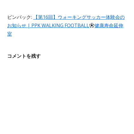
ゲ
ー
ピンバック:
【第16回】ウォーキングサッカー体験会の
お知らせ | PPK WALKING FOOTBALL
健康寿命延伸
シ
室
ョ
ン
コメントを残す