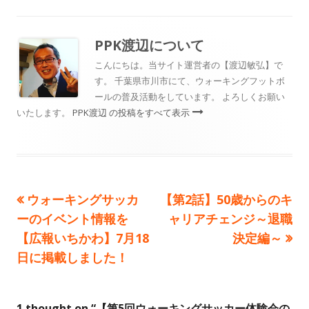
グ
日
者
ゴ
リ
PPK渡辺
について
ー
こんにちは。当サイト運営者の【渡辺敏弘】で
す。 千葉県市川市にて、ウォーキングフットボ
ールの普及活動をしています。 よろしくお願い
いたします。
PPK渡辺 の投稿をすべて表示
前
次
ウォーキングサッカ
【第2話】50歳からのキ
投
の
の
ーのイベント情報を
ャリアチェンジ～退職
稿
記
記
【広報いちかわ】7月18
決定編～
事:
事:
日に掲載しました！
ナ
ビ
1 thought on “
【第5回ウォーキングサッカー体験会の