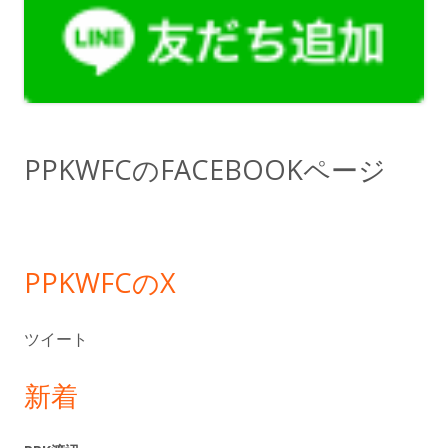
ン
サ
イ
ド
PPKWFCのFACEBOOKページ
バ
ー
PPKWFCのX
ツイート
新着