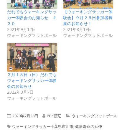
だれでもウォーキングサッ
【ウォーキングサッカー体
カー体験会のお知らせ ＃
験会】９月２６日参加者募
３０
集のお知らせ！
2021年9月12日
2021年8月19日
ウォーキングフットボール
ウォーキングフットボール
３月１３日（日）だれでも
ウォーキングサッカー体験
会のお知らせ
2022年3月7日
ウォーキングフットボール
公
作
カ
2020年7月28日
PPK渡辺
ウォーキングフットボール
タ
開
成
テ
ウォーキングサッカー千葉県市川市
,
健康寿命の延伸