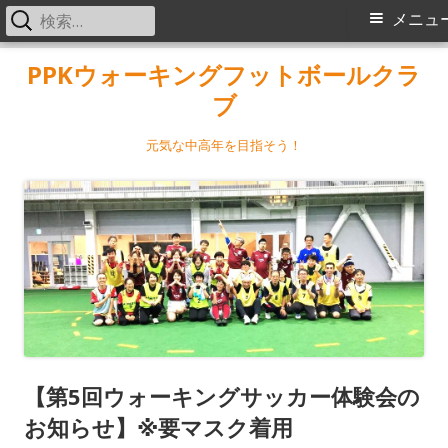
検
メ
メニュ
索:
イ
コ
PPKウォーキングフットボールクラ
ン
ブ
ン
テ
メ
ン
元気な中高年を目指そう！
ツ
ニ
へ
ス
ュ
キ
ー
ッ
プ
【第5回ウォーキングサッカー体験会の
お知らせ】※要マスク着用