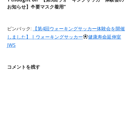
ゲ
お知らせ】※要マスク着用
”
ー
ピンバック:
【第4回ウォーキングサッカー体験会を開催
シ
しました】 | ウォーキングサッカー
健康寿命延伸室
ョ
JWS
ン
コメントを残す