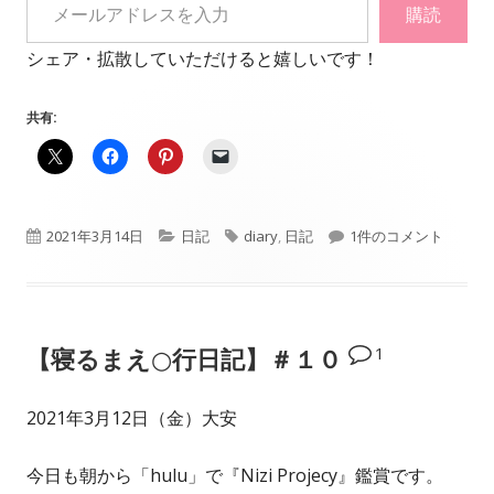
購読
シェア・拡散していただけると嬉しいです！
共有:
公
カ
タ
【寝るまえ○行日記】
2021年3月14日
日記
diary
,
日記
1件のコメント
開
テ
グ
日
ゴ
1
【寝るまえ○行日記】＃１０
リ
ー
2021年3月12日（金）大安
今日も朝から「hulu」で『Nizi Projecy』鑑賞です。