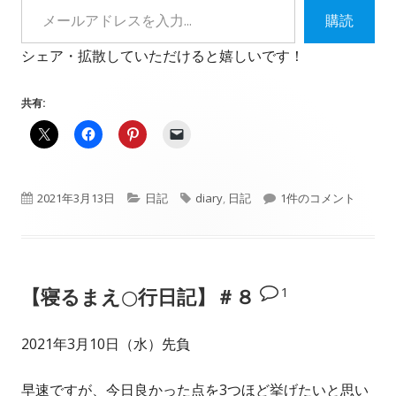
購読
シェア・拡散していただけると嬉しいです！
共有:
公
カ
タ
【寝るまえ○行日記】
2021年3月13日
日記
diary
,
日記
1件のコメント
開
テ
グ
日
ゴ
1
【寝るまえ○行日記】＃８
リ
ー
2021年3月10日（水）先負
早速ですが、今日良かった点を3つほど挙げたいと思い