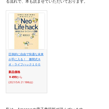
る流れで、本も読ませていただいております。
圧倒的に自由で快適な未来
が手に入る！ 勝間式ネ
オ・ライフハック１００
新品価格
￥499
から
(2021/5/6 21:18時点)