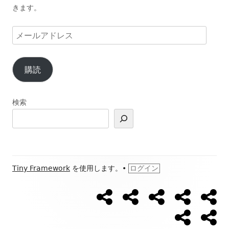
きます。
メ
ー
ル
購読
ア
ド
レ
検索
ス
フ
Tiny Framework
を使用します。
•
ログイン
ッ
【ウ
【開
Ｌ
ブ
ブ
ソ
タ
ォ
催
Ｉ
ロ
ロ
ー
日
Ｎ
グ
グ
ー
プ
お
ー・
キ
程】
Ｅ
新
カ
ロ
問
シ
ン
ウ
公
着
テ
フ
い