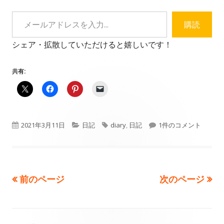
メールアドレスを入力...
購読
シェア・拡散していただけると嬉しいです！
共有:
公
カ
タ
【寝るまえ○行日記】
2021年3月11日
日記
diary
,
日記
1件のコメント
開
テ
グ
日
ゴ
前のページ
次のページ
投
リ
ー
稿