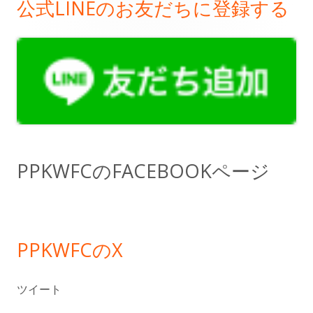
の
公式LINEのお友だちに登録する
メ
ペ
イ
ー
ン
ジ
サ
送
イ
り
ド
PPKWFCのFACEBOOKページ
バ
ー
PPKWFCのX
ツイート