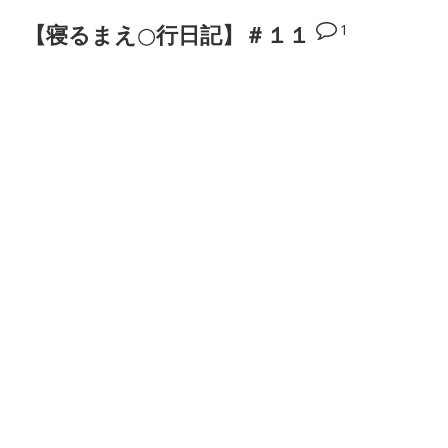
ゴ
1
【寝るまえ○行日記】＃１１
リ
ー: