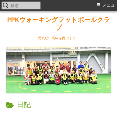
検
メ
メニュ
索:
イ
コ
PPKウォーキングフットボールクラ
ン
ブ
ン
テ
メ
ン
元気な中高年を目指そう！
ツ
ニ
へ
ス
ュ
キ
ー
ッ
プ
カ
日記
テ