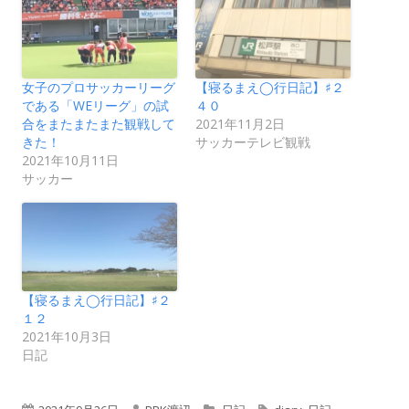
女子のプロサッカーリーグ
【寝るまえ◯行日記】♯２
である「WEリーグ」の試
４０
合をまたまたまた観戦して
2021年11月2日
きた！
サッカーテレビ観戦
2021年10月11日
サッカー
【寝るまえ◯行日記】♯２
１２
2021年10月3日
日記
公
作
カ
タ