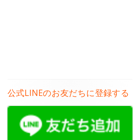
公式LINEのお友だちに登録する
メ
イ
ン
サ