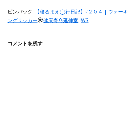
ゲ
ピンバック:
【寝るまえ◯行日記】♯２０４ | ウォーキ
ングサッカー
健康寿命延伸室 JWS
ー
シ
コメントを残す
ョ
ン