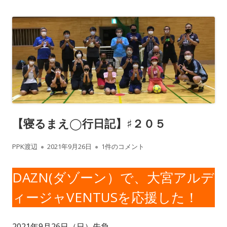
【寝るまえ◯行日記】♯２０５
作
公
【寝るまえ◯行日記】♯２０５ への
PPK渡辺
2021年9月26日
1件のコメント
成
開
DAZN(ダゾーン）で、大宮アルデ
者
日
ィージャVENTUSを応援した！
2021年9月26日（日）先負