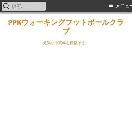
検
メ
メニュ
索:
イ
コ
PPKウォーキングフットボールクラ
ン
ブ
ン
テ
メ
ン
元気な中高年を目指そう！
ツ
ニ
へ
ス
ュ
キ
ー
ッ
プ