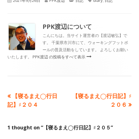
2021年9月26日
PPK渡辺
日記
diary
,
日記
開
成
テ
グ
日
者
ゴ
PPK渡辺
について
リ
こんにちは。当サイト運営者の【渡辺敏弘】で
す。 千葉県市川市にて、ウォーキングフットボ
ー
ールの普及活動をしています。 よろしくお願い
いたします。
PPK渡辺 の投稿をすべて表示
前
次
【寝るまえ◯行日
【寝るまえ◯行日記】♯
投
の
の
記】♯２０４
２０６
稿
記
記
事:
事:
ナ
1 thought on “
【寝るまえ◯行日記】♯２０５
”
ビ