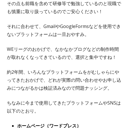
その点も前職を含めて研修等で勉強しているのと現職で
ン
も慎重に取り扱っているのでご安心ください！
ド
ウ
それに合わせて、GmailやGoogleFormsなどを使用でき
で
ないプラットフォームは一旦おやすみ。
開
き
WEリーグのおかげで、なかなかブログなどの制作時間
ま
が取れなくなってきているので、選択と集中ですね！
す
約2年間、いろんなプラットフォームをがむしゃらにや
ってきたおかげで、どれが実際の問い合わせやお申し込
みにつながるかは検証済みなので問題ナッシング。
ちなみに今まで使用してきたプラットフォームやSNSは
以下のとおり。
ホームページ（ワードプレス）