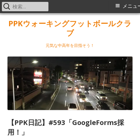
検
メ
メニュ
索:
イ
コ
PPKウォーキングフットボールクラ
ン
ブ
ン
テ
メ
ン
元気な中高年を目指そう！
ツ
ニ
へ
ス
ュ
キ
ー
ッ
プ
【PPK日記】#593「GoogleForms採
用！」