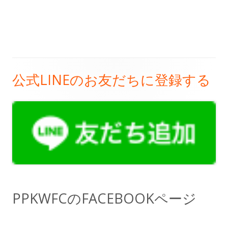
公式LINEのお友だちに登録する
メ
イ
ン
サ
イ
ド
PPKWFCのFACEBOOKページ
バ