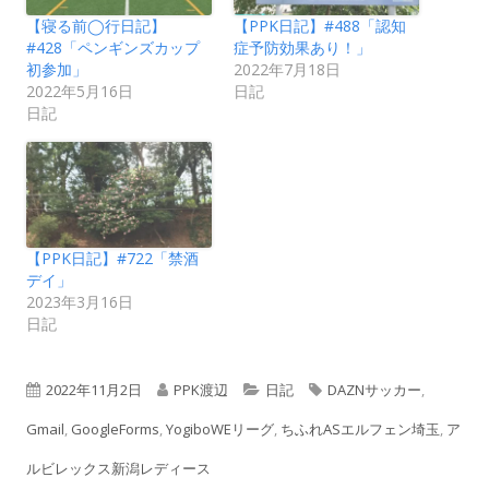
【寝る前◯行日記】
【PPK日記】#488「認知
#428「ペンギンズカップ
症予防効果あり！」
初参加」
2022年7月18日
2022年5月16日
日記
日記
【PPK日記】#722「禁酒
デイ」
2023年3月16日
日記
公
作
カ
タ
2022年11月2日
PPK渡辺
日記
DAZNサッカー
,
開
成
テ
グ
Gmail
,
GoogleForms
,
YogiboWEリーグ
,
ちふれASエルフェン埼玉
,
ア
日
者
ゴ
ルビレックス新潟レディース