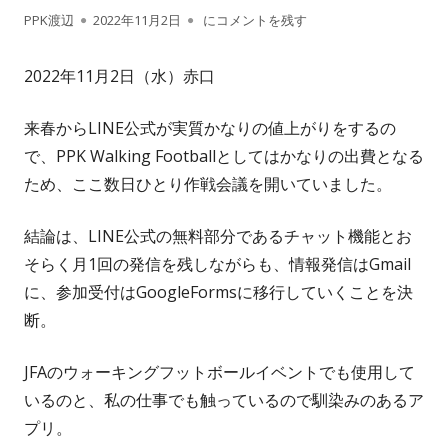
作
公
【PPK日記】#593「GoogleForms採用！
PPK渡辺
2022年11月2日
にコメントを残す
成
開
2022年11月2日（水）赤口
者
日
来春からLINE公式が実質かなりの値上がりをするの
で、PPK Walking Footballとしてはかなりの出費となる
ため、ここ数日ひとり作戦会議を開いていました。
結論は、LINE公式の無料部分であるチャット機能とお
そらく月1回の発信を残しながらも、情報発信はGmail
に、参加受付はGoogleFormsに移行していくことを決
断。
JFAのウォーキングフットボールイベントでも使用して
いるのと、私の仕事でも触っているので馴染みのあるア
プリ。