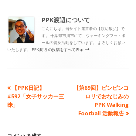
リ
ー
PPK渡辺
について
こんにちは。当サイト運営者の【渡辺敏弘】で
す。 千葉県市川市にて、ウォーキングフットボ
ールの普及活動をしています。 よろしくお願い
いたします。
PPK渡辺 の投稿をすべて表示
前
次
【PPK日記】
【第69回】ピンピンコ
投
の
の
#592「女子サッカー三
ロリでおなじみの
稿
記
記
昧」
PPK Walking
事:
事:
Football 活動報告
ナ
ビ
コメントを残す