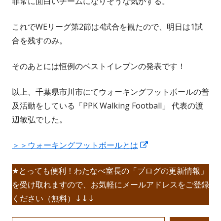
非常に面白いチームになりそうな気がする。
これでWEリーグ第2節は4試合を観たので、明日は1試
合を残すのみ。
そのあとには恒例のベストイレブンの発表です！
以上、千葉県市川市にてウォーキングフットボールの普
及活動をしている「PPK Walking Football」 代表の渡
辺敏弘でした。
新
＞＞ウォーキングフットボールとは
し
★とっても便利！わたなべ室長の「ブログの更新情報」
い
を受け取れますので、お気軽にメールアドレスをご登録
ウ
ください（無料）↓↓↓
ィ
ン
メールアドレスを入力...