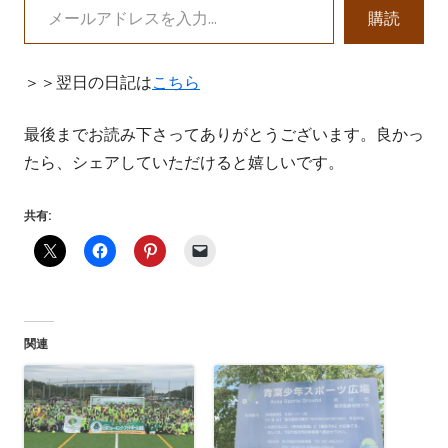
ド
購読
ウ
で
＞＞翌日の日記は
こちら
開
き
最後までお読み下さってありがとうございます。良かっ
ま
たら、シェアしていただけると嬉しいです。
す
共有:
関連