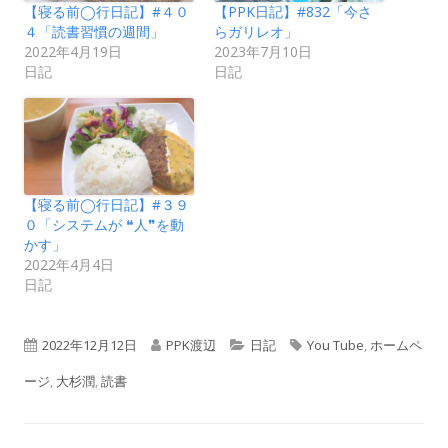
【寝る前◯行日記】#４０
【PPK日記】#832「今さ
４「読書習慣の週間」
らガリレオ」
2022年4月19日
2023年7月10日
日記
日記
【寝る前◯行日記】#３９
０「システムが ❝人❞を動
かす」
2022年4月4日
日記
公
作
カ
タ
2022年12月12日
PPK渡辺
日記
You Tube
,
ホームペ
開
成
テ
グ
ージ
,
大杉潤
,
読書
日
者
ゴ