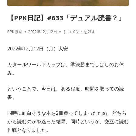
【PPK日記】#633「デュアル読書？」
作
公
【PPK日記】#633「デュアル読書？」
PPK渡辺
2022年12月12日
にコメントを残す
成
開
2022年12月12日（月）大安
者
日
カタールワールドカップは、準決勝までしばしのお休
み。
ということで、今日は、ある程度、時間を取っての読
書。
同時に面白そうな本を2冊買ってしまったため、どちら
から読むのかを迷った結果、同時というか、交互に読む
作戦となりました。