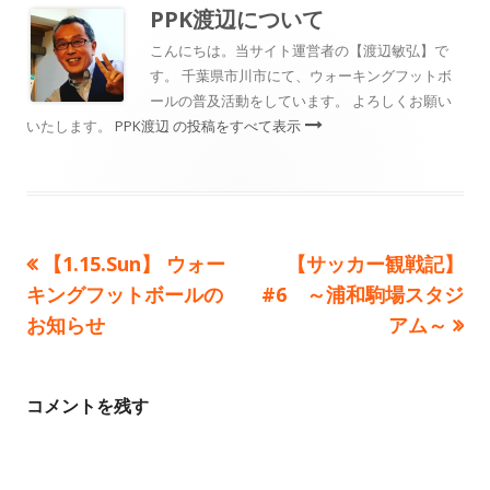
リ
PPK渡辺
について
ー
こんにちは。当サイト運営者の【渡辺敏弘】で
す。 千葉県市川市にて、ウォーキングフットボ
ールの普及活動をしています。 よろしくお願い
いたします。
PPK渡辺 の投稿をすべて表示
前
次
【1.15.Sun】 ウォー
【サッカー観戦記】
投
の
の
キングフットボールの
#6 ～浦和駒場スタジ
稿
記
記
お知らせ
アム～
事:
事:
ナ
ビ
コメントを残す
ゲ