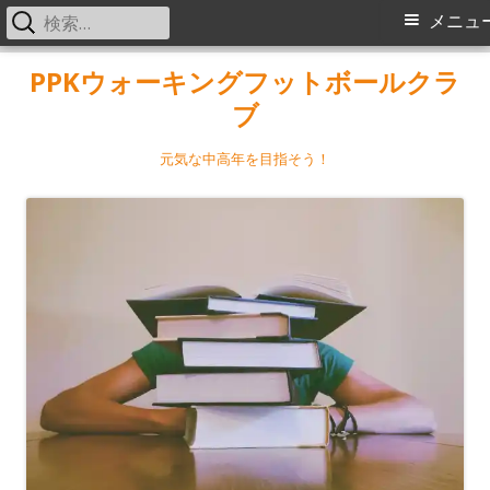
検
メ
メニュ
索:
イ
コ
PPKウォーキングフットボールクラ
ン
ブ
ン
テ
メ
ン
元気な中高年を目指そう！
ツ
ニ
へ
ス
ュ
キ
ー
ッ
プ