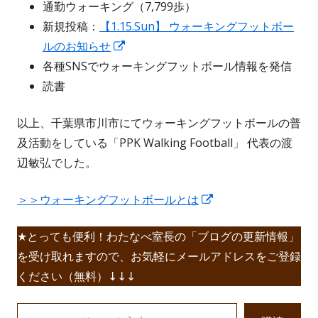
通勤ウォーキング（7,799歩）
開
新規投稿：
【1.15.Sun】 ウォーキングフットボー
き
新
ルのお知らせ
ま
し
各種SNSでウォーキングフットボール情報を発信
す
い
読書
ウ
以上、千葉県市川市にてウォーキングフットボールの普
ィ
及活動をしている「PPK Walking Football」 代表の渡
ン
辺敏弘でした。
ド
ウ
新
＞＞ウォーキングフットボールとは
で
し
開
★とっても便利！わたなべ室長の「ブログの更新情報」
い
き
を受け取れますので、お気軽にメールアドレスをご登録
ウ
ま
ください（無料）↓↓↓
ィ
す
ン
メールアドレスを入力...