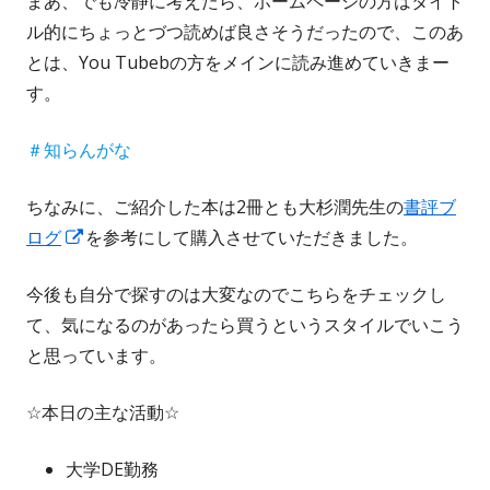
まあ、でも冷静に考えたら、ホームページの方はタイト
ル的にちょっとづつ読めば良さそうだったので、このあ
とは、You Tubebの方をメインに読み進めていきまー
す。
＃知らんがな
ちなみに、ご紹介した本は2冊とも大杉潤先生の
書評ブ
新
ログ
を参考にして購入させていただきました。
し
今後も自分で探すのは大変なのでこちらをチェックし
い
て、気になるのがあったら買うというスタイルでいこう
ウ
と思っています。
ィ
ン
☆本日の主な活動☆
ド
ウ
大学DE勤務
で