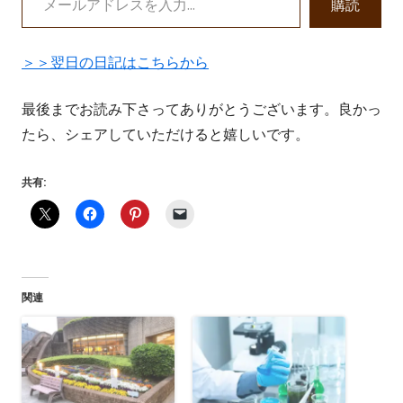
ド
購読
ウ
で
＞＞翌日の日記はこちらから
開
き
最後までお読み下さってありがとうございます。良かっ
ま
たら、シェアしていただけると嬉しいです。
す
共有:
関連