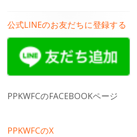
公式LINEのお友だちに登録する
メ
イ
ン
サ
イ
ド
PPKWFCのFACEBOOKページ
バ
ー
PPKWFCのX