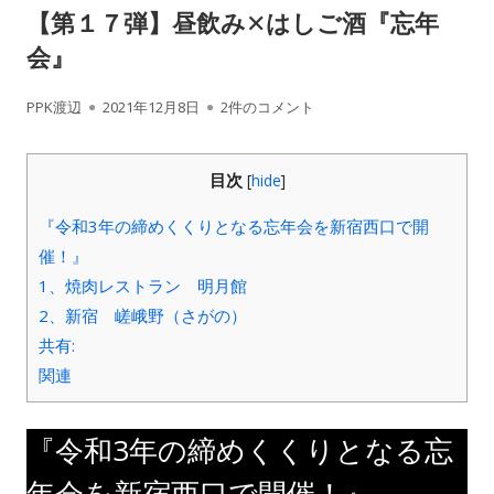
【第１７弾】昼飲み✕はしご酒『忘年
会』
作
公
【第１７弾】昼飲み✕はしご酒『忘年会』
PPK渡辺
2021年12月8日
2件のコメント
成
開
目次
[
hide
]
者
日
『令和3年の締めくくりとなる忘年会を新宿西口で開
催！』
1、焼肉レストラン 明月館
2、新宿 嵯峨野（さがの）
共有:
関連
『令和3年の締めくくりとなる忘
年会を新宿西口で開催！』