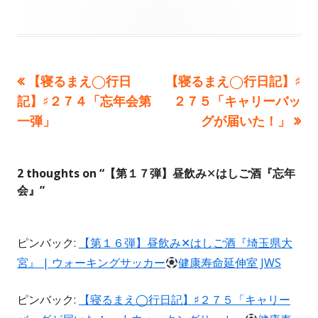
前
次
【寝るまえ◯行日
【寝るまえ◯行日記】♯
投
の
の
記】♯２７４「忘年会第
２７５「キャリーバッ
稿
記
記
一弾」
グが届いた！」
事:
事:
ナ
ビ
2 thoughts on “
【第１７弾】昼飲み✕はしご酒『忘年
会』
”
ゲ
ー
ピンバック:
【第１６弾】昼飲み✕はしご酒『埼玉県大
宮』 | ウォーキングサッカー
健康寿命延伸室 JWS
シ
ョ
ピンバック:
【寝るまえ◯行日記】♯２７５「キャリー