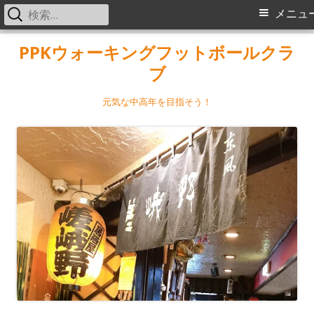
検
メ
メニュ
索:
イ
コ
PPKウォーキングフットボールクラ
ン
ブ
ン
テ
メ
ン
元気な中高年を目指そう！
ツ
ニ
へ
ス
ュ
キ
ー
ッ
プ