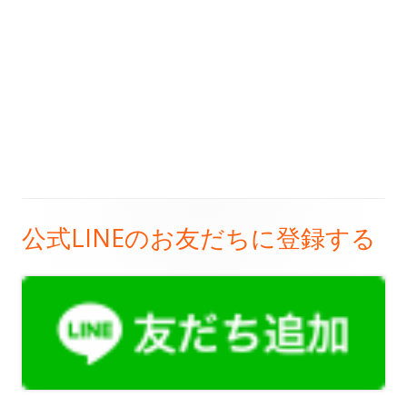
公式LINEのお友だちに登録する
メ
イ
ン
サ
イ