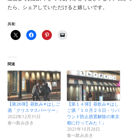
たら、シェアしていただけると嬉しいです。
共有:
関連
【第26弾】昼飲み✕はしご
【第１４弾】昼飲み✕はし
酒「クリスマスパーリー」
ご酒『１０月２５日・リバ
2022年12月31日
ウンド防止措置解除の東京
食べ飲み歩き
都に行ってみた！』
2021年10月26日
食べ飲み歩き