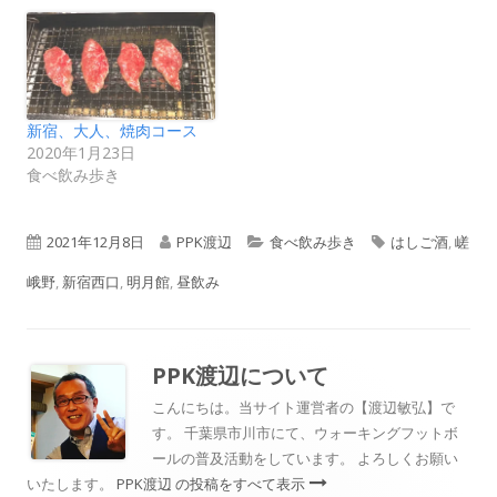
新宿、大人、焼肉コース
2020年1月23日
食べ飲み歩き
公
作
カ
タ
2021年12月8日
PPK渡辺
食べ飲み歩き
はしご酒
,
嵯
開
成
テ
グ
峨野
,
新宿西口
,
明月館
,
昼飲み
日
者
ゴ
リ
PPK渡辺
について
ー
こんにちは。当サイト運営者の【渡辺敏弘】で
す。 千葉県市川市にて、ウォーキングフットボ
ールの普及活動をしています。 よろしくお願い
いたします。
PPK渡辺 の投稿をすべて表示