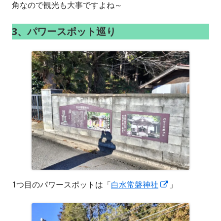
角なので観光も大事ですよね～
3、パワースポット巡り
新
1つ目のパワースポットは「
白水常磐神社
」
し
い