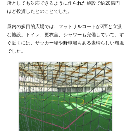
し
所としても対応できるように作られた施設で約20億円
い
ほど投資したとのことでした。
ウ
屋内の多目的広場では、フットサルコートが2面と立派
ィ
な施設。トイレ、更衣室、シャワーも完備していて、す
ン
ぐ近くには、サッカー場や野球場もある素晴らしい環境
ド
でした。
ウ
で
開
き
ま
す