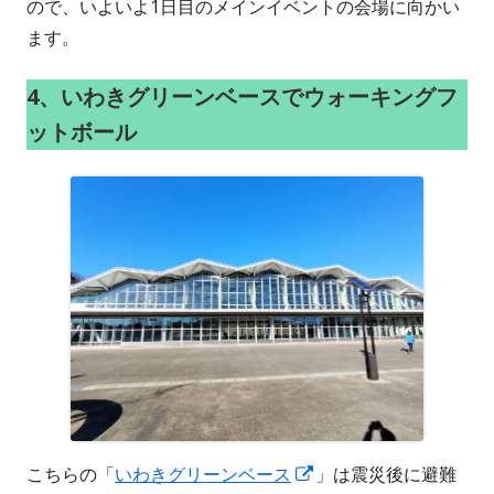
ので、いよいよ1日目のメインイベントの会場に向かい
ます。
4、いわきグリーンベースでウォーキングフ
ットボール
新
こちらの「
いわきグリーンベース
」は震災後に避難