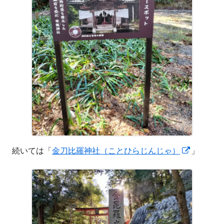
新
続いては「
金刀比羅神社（ことひらじんじゃ）
」
し
い
ウ
ィ
ン