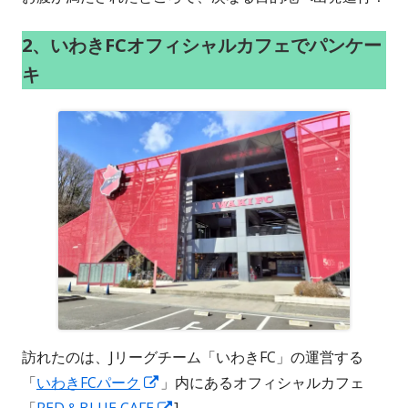
2、いわきFCオフィシャルカフェでパンケー
キ
訪れたのは、Jリーグチーム「いわきFC」の運営する
新
「
いわきFCパーク
」内にあるオフィシャルカフェ
し
新
「
RED＆BLUE CAFE
]