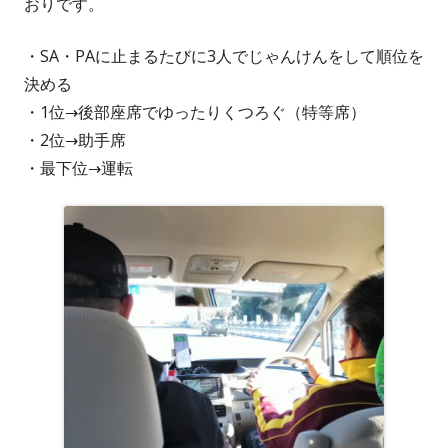
おりです。
・SA・PAに止まるたびに3人でじゃんけんをして順位を
決める
・1位→後部座席でゆったりくつろぐ（特等席）
・2位→助手席
・最下位→運転