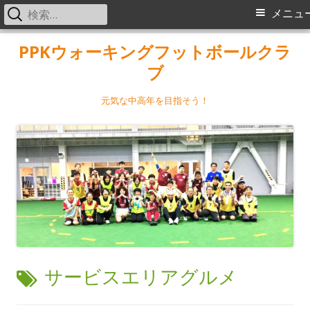
検
メ
メニュ
索:
イ
コ
PPKウォーキングフットボールクラ
ン
ブ
ン
テ
メ
ン
元気な中高年を目指そう！
ツ
ニ
へ
ス
ュ
キ
ー
ッ
プ
タ
サービスエリアグルメ
グ: