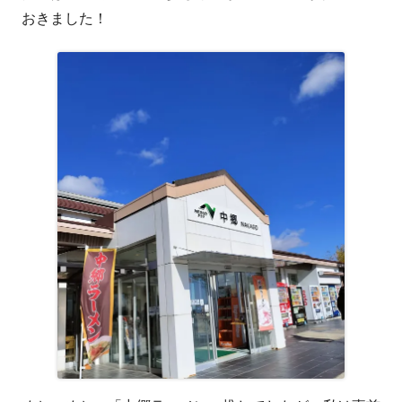
い
おきました！
ウ
ィ
ン
ド
ウ
で
開
き
ま
す