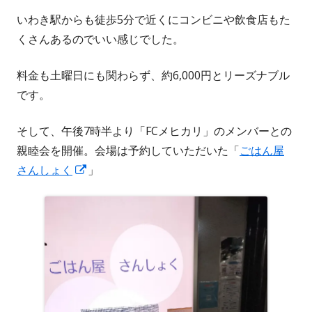
し
いわき駅からも徒歩5分で近くにコンビニや飲食店もた
い
くさんあるのでいい感じでした。
ウ
ィ
料金も土曜日にも関わらず、約6,000円とリーズナブル
ン
です。
ド
ウ
そして、午後7時半より「FCメヒカリ」のメンバーとの
で
親睦会を開催。会場は予約していただいた「
ごはん屋
開
新
さんしょく
」
き
し
ま
い
す
ウ
ィ
ン
ド
ウ