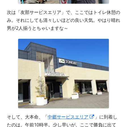
次は「友部サービスエリア」で、ここではトイレ休憩の
み。それにしても清々しいほどの良い天気。やはり晴れ
男が2人揃うとちゃいますな～
新
そして、大本命、「
中郷サービスエリア
」に到着し
し
たのは、午前10時半。少し早いが、ここで勝負に出て