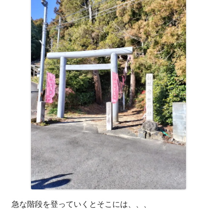
ウ
ィ
ン
ド
ウ
で
開
き
ま
す
急な階段を登っていくとそこには、、、