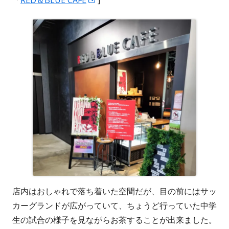
い
し
ウ
い
ィ
ウ
ン
ィ
ド
ン
ウ
ド
で
ウ
開
で
き
開
ま
き
す
ま
す
店内はおしゃれで落ち着いた空間だが、目の前にはサッ
カーグランドが広がっていて、ちょうど行っていた中学
生の試合の様子を見ながらお茶することが出来ました。