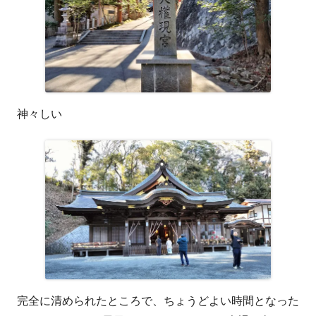
ド
ウ
で
開
き
ま
神々しい
す
完全に清められたところで、ちょうどよい時間となった