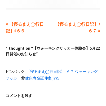
前
次
【寝るまえ◯行日
【寝るまえ◯行日記】♯
投
の
の
記】♯６６
６７
稿
記
記
事:
事:
ナ
1 thought on “
【ウォーキングサッカー体験会】5月22
日開催のお知らせ
”
ビ
ゲ
ピンバック:
【寝るまえ◯行日記】♯６７ ウォーキング
ー
サッカー
健康寿命延伸室 JWS
シ
ョ
コメントを残す