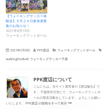
【ウォーキングサッカー体
験会】９月２６日参加者募
集のお知らせ！
2021年8月19日
ウォーキングフットボール
公
作
カ
タ
2021年5月9日
PPK渡辺
ウォーキングフットボール
開
成
テ
グ
walkingfootball
,
ウォーキングサッカー千葉
日
者
ゴ
リ
PPK渡辺
について
ー
こんにちは。当サイト運営者の【渡辺敏弘】で
す。 千葉県市川市にて、ウォーキングフットボ
ールの普及活動をしています。 よろしくお願い
いたします。
PPK渡辺 の投稿をすべて表示