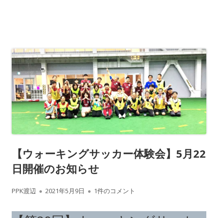
【ウォーキングサッカー体験会】5月22
日開催のお知らせ
作
公
【ウォーキングサッカー体験会】5月22日開
PPK渡辺
2021年5月9日
1件のコメント
成
開