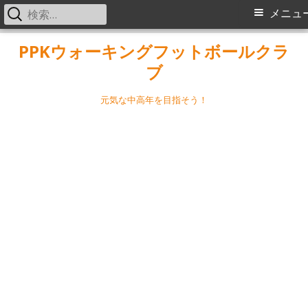
検
メ
メニュ
索:
イ
コ
PPKウォーキングフットボールクラ
ン
ブ
ン
テ
メ
ン
元気な中高年を目指そう！
ツ
ニ
へ
ス
ュ
キ
ー
ッ
プ