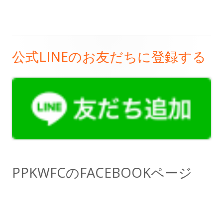
公式LINEのお友だちに登録する
メ
イ
ン
サ
イ
ド
PPKWFCのFACEBOOKページ
バ
ー