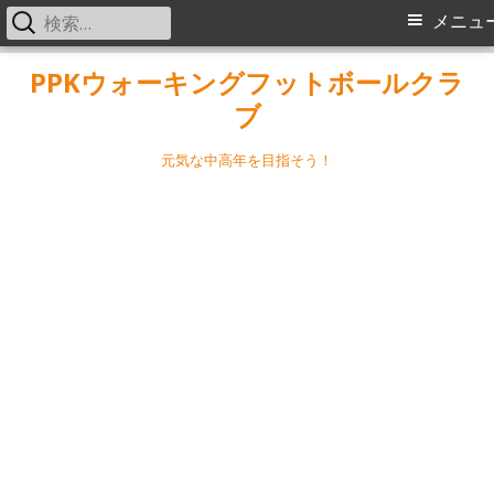
検
メ
メニュ
索:
イ
コ
PPKウォーキングフットボールクラ
ン
ブ
ン
テ
メ
ン
元気な中高年を目指そう！
ツ
ニ
へ
ス
ュ
キ
ー
ッ
プ