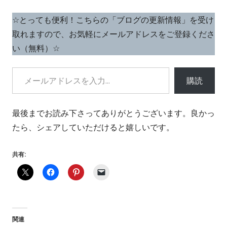
ン
開
☆とっても便利！こちらの「ブログの更新情報」を受け
ド
き
取れますので、お気軽にメールアドレスをご登録くださ
ウ
ま
い（無料）☆
で
す
開
メールアドレスを入力...
き
購読
ま
す
最後までお読み下さってありがとうございます。良かっ
たら、シェアしていただけると嬉しいです。
共有:
関連