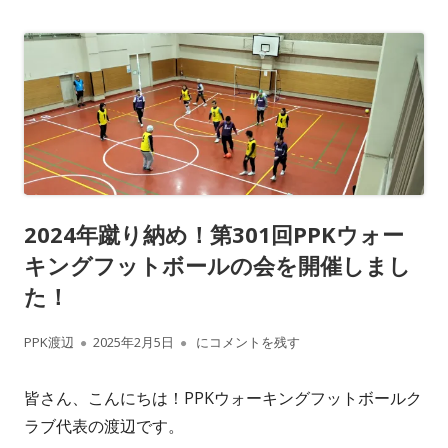
2024年蹴り納め！第301回PPKウォー
キングフットボールの会を開催しまし
た！
作
公
2024年蹴り納め！第301回PPKウォーキ
PPK渡辺
2025年2月5日
にコメントを残す
成
開
皆さん、こんにちは！PPKウォーキングフットボールク
者
日
ラブ代表の渡辺です。