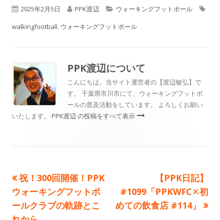
公
作
カ
タ
2025年2月5日
PPK渡辺
ウォーキングフットボール
開
成
テ
グ
walkingfootball
,
ウォーキングフットボール
日
者
ゴ
リ
PPK渡辺
について
ー
こんにちは。当サイト運営者の【渡辺敏弘】で
す。 千葉県市川市にて、ウォーキングフットボ
ールの普及活動をしています。 よろしくお願い
いたします。
PPK渡辺 の投稿をすべて表示
前
次
祝！300回開催！PPK
【PPK日記】
投
の
の
ウォーキングフットボ
#1099「PPKWFC✕初
稿
記
記
ールクラブの軌跡とこ
めての飲食店 #114」
事:
事:
れから