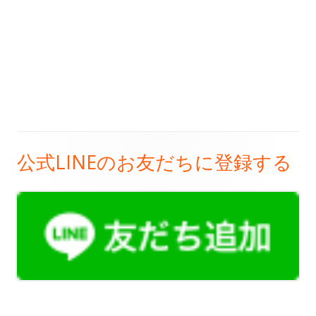
公式LINEのお友だちに登録する
メ
イ
ン
サ
イ
ド