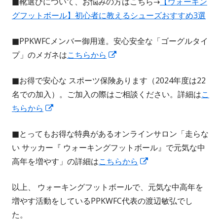
■靴選びについて、お悩みの方はこちら→
【ウォーキン
ド
グフットボール】初心者に教えるシューズおすすめ3選
ウ
で
■PPKWFCメンバー御用達。安心安全な「ゴーグルタイ
開
新
プ」のメガネは
こちらから
き
し
ま
■お得で安心な スポーツ保険あります（2024年度は22
い
す
名での加入）。ご加入の際はご相談ください。詳細は
こ
ウ
新
ちらから
ィ
し
ン
■とってもお得な特典があるオンラインサロン「走らな
い
ド
い サッカー『 ウォーキングフットボール』で元気な中
ウ
ウ
新
高年を増やす」の詳細は
こちらから
ィ
で
し
ン
開
以上、 ウォーキングフットボールで、元気な中高年を
い
ド
き
増やす活動をしているPPKWFC代表の渡辺敏弘でし
ウ
ウ
ま
た。
ィ
で
す