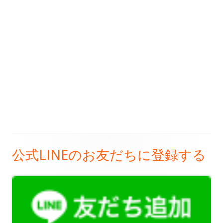
公式LINEのお友だちに登録する
メ
イ
ン
サ