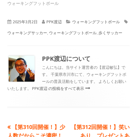
ウォーキングフットボール
公
作
カ
タ
2025年3月2日
PPK渡辺
ウォーキングフットボール
開
成
テ
グ
ウォーキングサッカー
,
ウォーキングフットボール
,
歩くサッカー
日
者
ゴ
リ
PPK渡辺
について
ー
こんにちは。当サイト運営者の【渡辺敏弘】で
す。 千葉県市川市にて、ウォーキングフットボ
ールの普及活動をしています。 よろしくお願い
いたします。
PPK渡辺 の投稿をすべて表示
前
次
【第310回開催！】少
【第312回開催！】笑い
投
の
の
人数だからこそ濃密！
あり、プレゼントあ