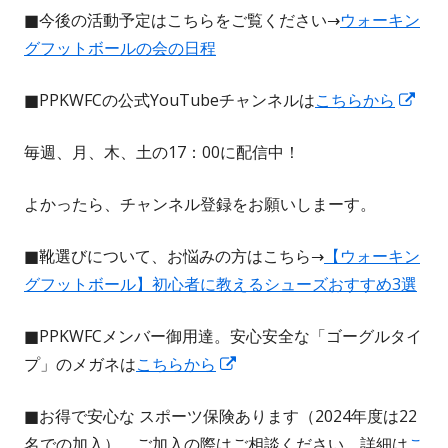
■今後の活動予定はこちらをご覧ください→
ウォーキン
グフットボールの会の日程
新
■PPKWFCの公式YouTubeチャンネルは
こちらから
し
毎週、月、木、土の17：00に配信中！
い
ウ
よかったら、チャンネル登録をお願いしまーす。
ィ
ン
■靴選びについて、お悩みの方はこちら→
【ウォーキン
ド
グフットボール】初心者に教えるシューズおすすめ3選
ウ
で
■PPKWFCメンバー御用達。安心安全な「ゴーグルタイ
開
新
プ」のメガネは
こちらから
き
し
ま
■お得で安心な スポーツ保険あります（2024年度は22
い
す
名での加入）。ご加入の際はご相談ください。詳細は
こ
ウ