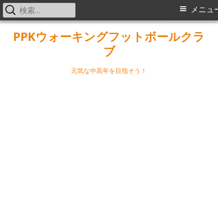
検
メ
メニュ
索:
イ
コ
PPKウォーキングフットボールクラ
ン
ブ
ン
テ
メ
ン
元気な中高年を目指そう！
ツ
ニ
へ
ス
ュ
キ
ー
ッ
プ