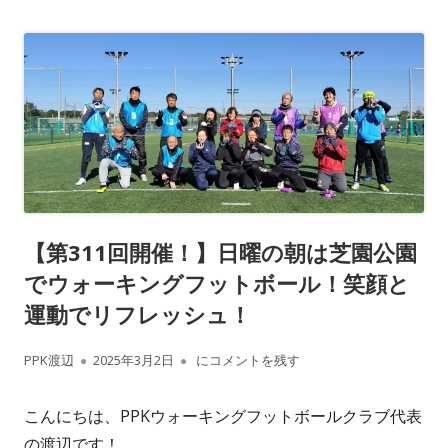
【第311回開催！】日曜の朝は芝園公園
でウォーキングフットボール！笑顔と
運動でリフレッシュ！
作
公
【第311回開催！】日曜の朝は芝園公園で
PPK渡辺
2025年3月2日
にコメントを残す
成
開
こんにちは、PPKウォーキングフットボールクラブ代表
者
日
の渡辺です！