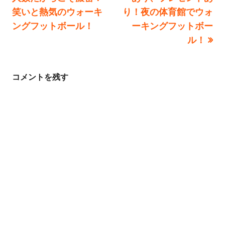
稿
記
記
笑いと熱気のウォーキ
り！夜の体育館でウォ
事:
事:
ングフットボール！
ーキングフットボー
ナ
ル！
ビ
ゲ
コメントを残す
ー
シ
ョ
ン