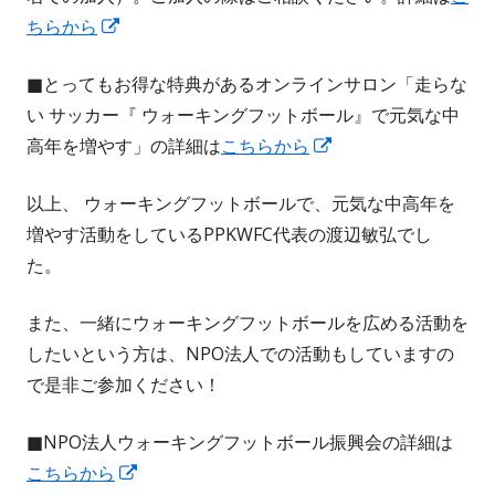
新
ちらから
ィ
し
ン
■とってもお得な特典があるオンラインサロン「走らな
い
ド
い サッカー『 ウォーキングフットボール』で元気な中
ウ
ウ
新
高年を増やす」の詳細は
こちらから
ィ
で
し
ン
開
以上、 ウォーキングフットボールで、元気な中高年を
い
ド
き
増やす活動をしているPPKWFC代表の渡辺敏弘でし
ウ
ウ
ま
た。
ィ
で
す
ン
開
また、一緒にウォーキングフットボールを広める活動を
ド
き
したいという方は、NPO法人での活動もしていますの
ウ
ま
で是非ご参加ください！
で
す
開
■NPO法人ウォーキングフットボール振興会の詳細は
き
新
こちらから
ま