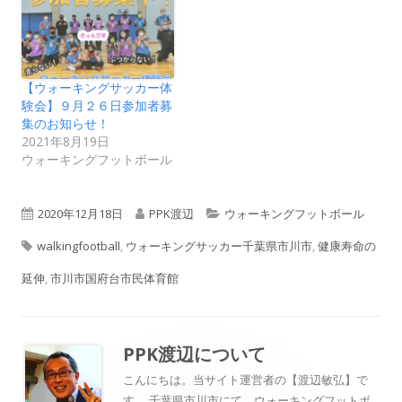
【ウォーキングサッカー体
験会】９月２６日参加者募
集のお知らせ！
2021年8月19日
ウォーキングフットボール
公
作
カ
2020年12月18日
PPK渡辺
ウォーキングフットボール
タ
開
成
テ
walkingfootball
,
ウォーキングサッカー千葉県市川市
,
健康寿命の
グ
日
者
ゴ
延伸
,
市川市国府台市民体育館
リ
ー
PPK渡辺
について
こんにちは。当サイト運営者の【渡辺敏弘】で
す。 千葉県市川市にて、ウォーキングフットボ