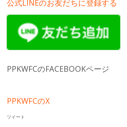
公式LINEのお友だちに登録する
メ
イ
ン
サ
イ
ド
PPKWFCのFACEBOOKページ
バ
ー
PPKWFCのX
ツイート