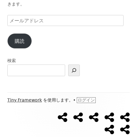
きます。
メ
ー
ル
購読
ア
ド
レ
検索
ス
フ
Tiny Framework
を使用します。
•
ログイン
ッ
【ウ
【開
Ｌ
ブ
ブ
ソ
タ
ォ
催
Ｉ
ロ
ロ
ー
日
Ｎ
グ
グ
ー
プ
お
ー・
キ
程】
Ｅ
新
カ
ロ
問
シ
ン
ウ
公
着
テ
フ
い