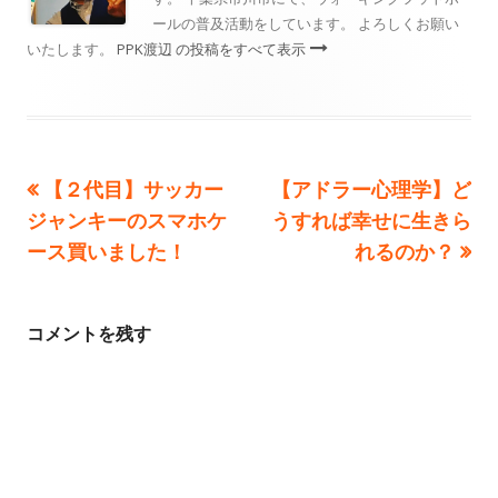
ールの普及活動をしています。 よろしくお願い
いたします。
PPK渡辺 の投稿をすべて表示
前
次
【２代目】サッカー
【アドラー心理学】ど
投
の
の
ジャンキーのスマホケ
うすれば幸せに生きら
稿
記
記
ース買いました！
れるのか？
事:
事:
ナ
ビ
コメントを残す
ゲ
ー
シ