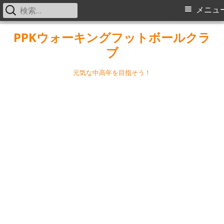
検
メ
メニュ
索:
イ
コ
PPKウォーキングフットボールクラ
ン
ブ
ン
テ
メ
ン
元気な中高年を目指そう！
ツ
ニ
へ
ス
ュ
キ
ー
ッ
プ