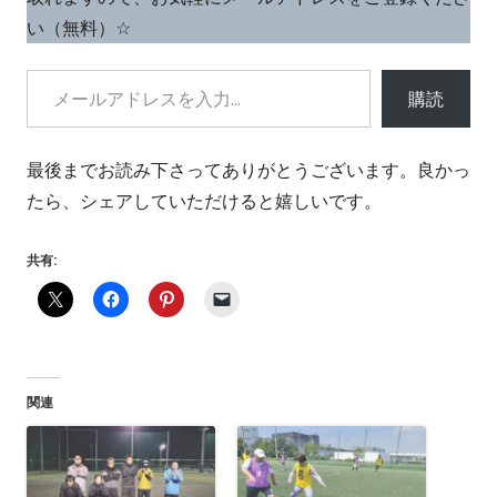
ウ
す
い（無料）☆
ィ
ン
メールアドレスを入力...
ド
購読
ウ
で
最後までお読み下さってありがとうございます。良かっ
開
たら、シェアしていただけると嬉しいです。
き
ま
共有:
す
関連