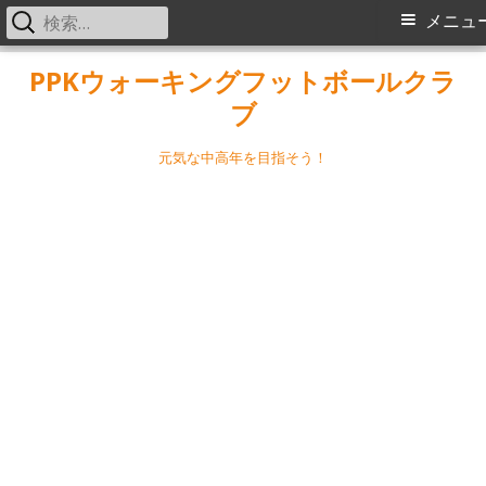
検
メ
メニュ
索:
イ
コ
PPKウォーキングフットボールクラ
ン
ブ
ン
テ
メ
ン
元気な中高年を目指そう！
ツ
ニ
へ
ス
ュ
キ
ー
ッ
プ