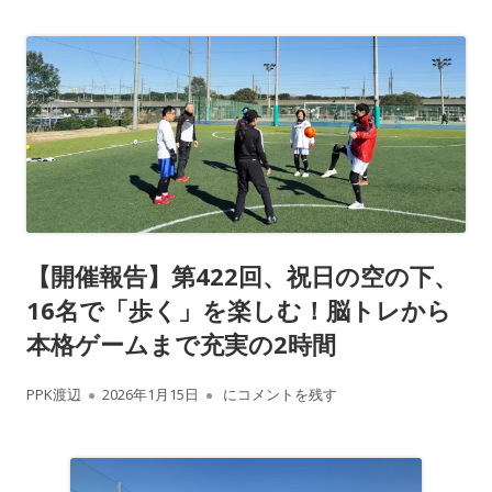
【開催報告】第422回、祝日の空の下、
16名で「歩く」を楽しむ！脳トレから
本格ゲームまで充実の2時間
作
公
【開催報告】第422回、祝日の空の下、1
PPK渡辺
2026年1月15日
にコメントを残す
成
開
者
日