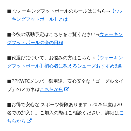
■ ウォーキングフットボールのルールはこちら→
【ウォ
ーキングフットボール】とは
■今後の活動予定はこちらをご覧ください→
ウォーキン
グフットボールの会の日程
■靴選びについて、お悩みの方はこちら→
【ウォーキン
グフットボール】初心者に教えるシューズおすすめ3選
■PPKWFCメンバー御用達。安心安全な「ゴーグルタイ
新
プ」のメガネは
こちらから
し
■お得で安心な スポーツ保険あります（2025年度は20
い
名での加入）。ご加入の際はご相談ください。詳細は
こ
ウ
新
ちらから
ィ
し
ン