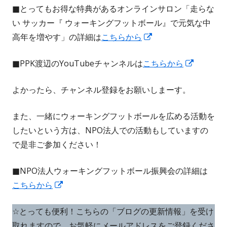
■とってもお得な特典があるオンラインサロン「走らな
い
ド
い サッカー『 ウォーキングフットボール』で元気な中
ウ
ウ
新
高年を増やす」の詳細は
こちらから
ィ
で
し
ン
開
新
■PPK渡辺のYouTubeチャンネルは
こちらから
い
ド
き
し
ウ
ウ
ま
よかったら、チャンネル登録をお願いしまーす。
い
ィ
で
す
ウ
ン
開
また、一緒にウォーキングフットボールを広める活動を
ィ
ド
き
したいという方は、NPO法人での活動もしていますの
ン
ウ
ま
で是非ご参加ください！
ド
で
す
ウ
開
■NPO法人ウォーキングフットボール振興会の詳細は
で
き
新
こちらから
開
ま
し
き
す
☆とっても便利！こちらの「ブログの更新情報」を受け
い
ま
取れますので、お気軽にメールアドレスをご登録くださ