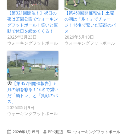
【第321回開催！】祝日の
【第460回開催報告】土曜
夜は芝園公園でウォーキン
の朝は「歩く」でチャー
グフットボール！笑いと運
ジ！16名で繋いだ笑顔のパ
動で休日を締めくくる！
ス
2025年3月23日
2026年5月18日
ウォーキングフットボール
ウォーキングフットボール
【第457回開催報告】五
月の朝を彩る！16名で繋い
だ「脳トレ」と「笑顔のパ
ス」
2026年5月9日
ウォーキングフットボール
公
作
カ
2026年1月15日
PPK渡辺
ウォーキングフットボール