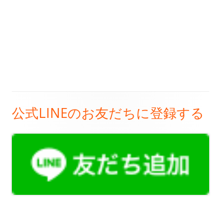
公式LINEのお友だちに登録する
メ
イ
ン
サ
イ
ド