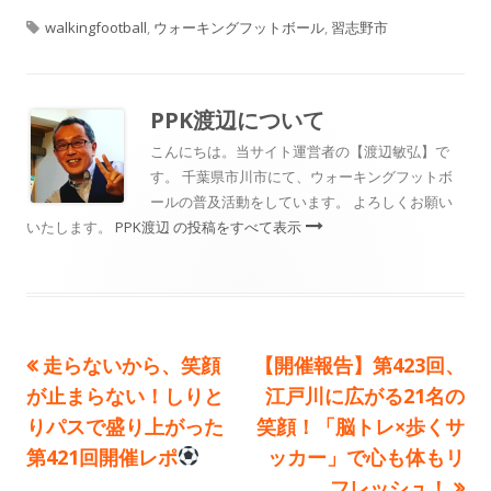
タ
開
成
テ
walkingfootball
,
ウォーキングフットボール
,
習志野市
グ
日
者
ゴ
リ
PPK渡辺
について
ー
こんにちは。当サイト運営者の【渡辺敏弘】で
す。 千葉県市川市にて、ウォーキングフットボ
ールの普及活動をしています。 よろしくお願い
いたします。
PPK渡辺 の投稿をすべて表示
前
次
走らないから、笑顔
【開催報告】第423回、
投
の
の
が止まらない！しりと
江戸川に広がる21名の
稿
記
記
りパスで盛り上がった
笑顔！「脳トレ×歩くサ
事:
事:
第421回開催レポ
ッカー」で心も体もリ
ナ
フレッシュ！