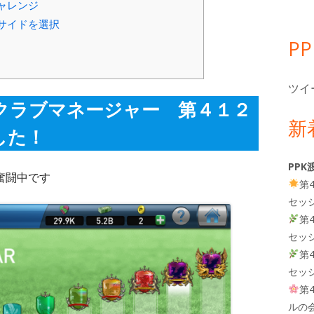
ャレンジ
サイドを選択
P
ツイ
クラブマネージャー 第４１２
新
した
！
PPK
奮闘中です
第
セッ
第
セッ
第
セッ
第
ルの