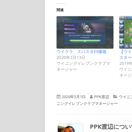
関連
ウイクラ スパスタEX惨敗
【ウイ
2020年3月13日
スター
ウイニングイレブンクラブマ
2019
ネージャー
ウイニ
ネージ
公
作
カ
2020年5月1日
PPK渡辺
ウイニ
開
成
テ
ニングイレブンクラブマネージャー
日
者
ゴ
リ
ー
PPK渡辺
につい