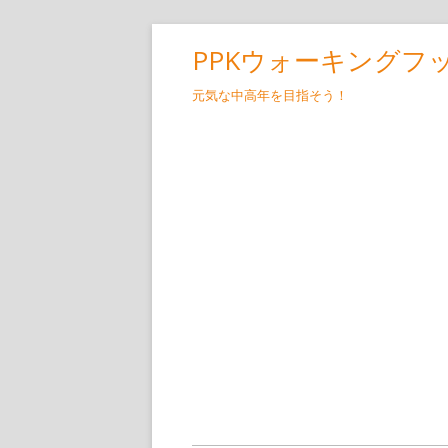
コ
PPKウォーキングフ
ン
テ
元気な中高年を目指そう！
ン
ツ
へ
ス
キ
ッ
プ