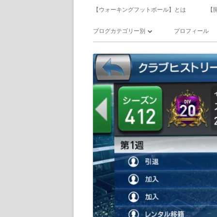
メ
【ウォーキングフットボール】とは
【
イ
ブログカテゴリー別
プロフィール
ン
ウォーキングフットボール
メ
サッカー
ニ
食べ飲み歩き
ュ
日記
ー
備忘録