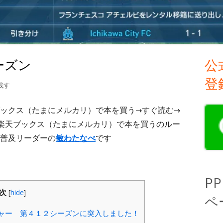
ーズン
公
メ
登
イ
１２シーズン
残す
ン
ックス（たまにメルカリ）で本を買う→すぐ読む→
楽天ブックス（たまにメルカリ）で本を買うのルー
サ
普及リーダーの
敏わたなべ
です
イ
ド
P
バ
次
[
hide
]
ペ
ー
ャー 第４１２シーズンに突入しました！