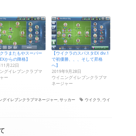
クラまたもやスーパー
【ウイクラのスパスタEX div.1
EXからの降格】
で初優勝、、、そして昇格
年11月22日
へ】
ングイレブンクラブマ
2019年9月28日
ャー
ウイニングイレブンクラブマ
ネージャー
タ
ングイレブンクラブマネージャー
,
サッカー
ウイクラ
,
ウイ
グ
て