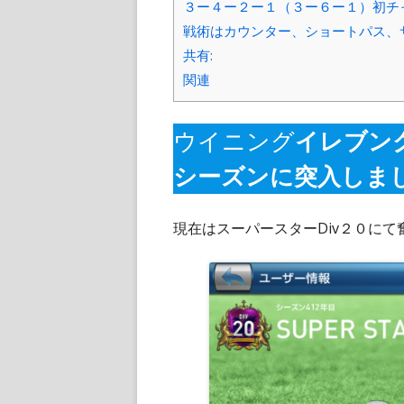
３ー４ー２ー１（３ー６ー１）初チ
戦術はカウンター、ショートパス、
共有:
関連
ウイニング
イレブン
シーズンに突入しま
現在はスーパースターDiv２０にて