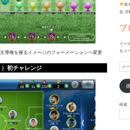
第
会 
ブ
メー
をメ
主導権を握るイメージのフォーメーションへ変更
メ
１）初チャレンジ
ー
ル
ア
ド
レ
検索
ス