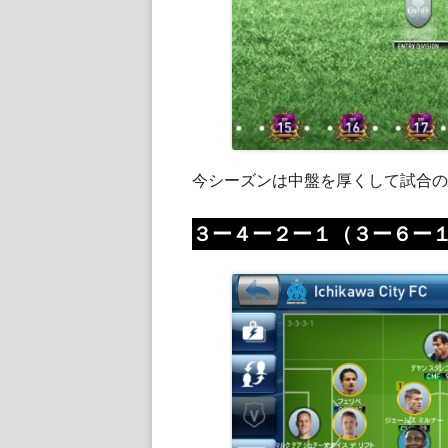
今シーズンは中盤を厚くして試合の
３
ー４ー２ー１（３ー６ー