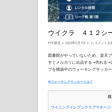
ウイクラ ４１２シ
作
公
ウイクラ ４
PPK渡辺
2020年5月1日
にコメントを
成
開
者
日
図書館がやっていないため、楽天ブ
すぐメルカリに出品する→売れる→
プを構築中のウォーキングサッカー
※ウォーキングサッカーとは？
目
ウイニングイレブンクラブマネージ