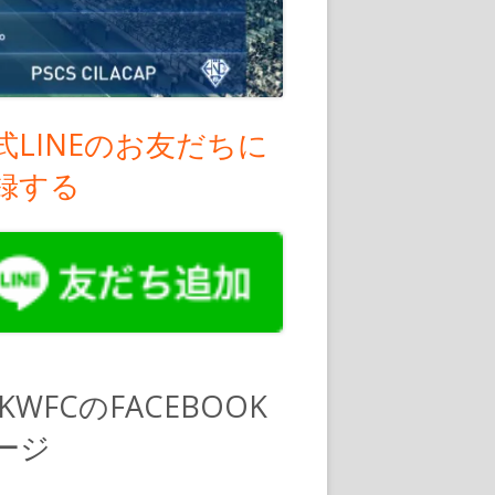
式LINEのお友だちに
録する
PKWFCのFACEBOOK
ージ