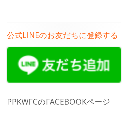
公式LINEのお友だちに登録する
メ
イ
ン
サ
イ
ド
PPKWFCのFACEBOOKページ
バ
ー