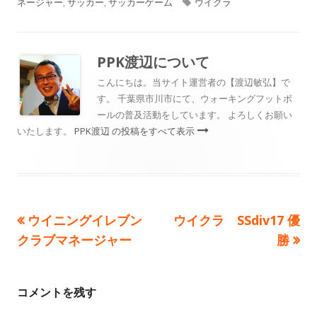
開
成
テ
タ
ネージャー
,
サッカー
,
サッカーゲーム
ウイクラ
日
者
ゴ
グ
リ
PPK渡辺
について
ー
こんにちは。当サイト運営者の【渡辺敏弘】で
す。 千葉県市川市にて、ウォーキングフットボ
ールの普及活動をしています。 よろしくお願い
いたします。
PPK渡辺 の投稿をすべて表示
前
次
ウイニングイレブン
ウイクラ SSdiv17 優
投
の
の
クラブマネージャー
勝
稿
記
記
事:
事:
ナ
コメントを残す
ビ