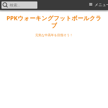
検
メ
メニュ
索:
イ
コ
PPKウォーキングフットボールクラ
ン
ブ
ン
テ
メ
ン
元気な中高年を目指そう！
ツ
ニ
へ
ス
ュ
キ
ー
ッ
プ