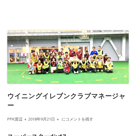
ウイニングイレブンクラブマネージャ
ー
作
公
ウイニングイレブンクラブマネージャー
PPK渡辺
2018年9月21日
にコメントを残す
成
開