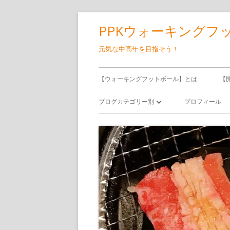
コ
PPKウォーキングフ
ン
テ
元気な中高年を目指そう！
ン
メ
ツ
【ウォーキングフットボール】とは
【
へ
イ
ブログカテゴリー別
プロフィール
ス
ン
キ
ウォーキングフットボール
ッ
メ
サッカー
プ
ニ
食べ飲み歩き
ュ
日記
ー
備忘録