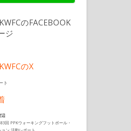
PKWFCのFACEBOOK
ージ
PKWFCのX
ート
着
渡辺
483回 PPKウォーキングフットボール・
ション 活動レポート