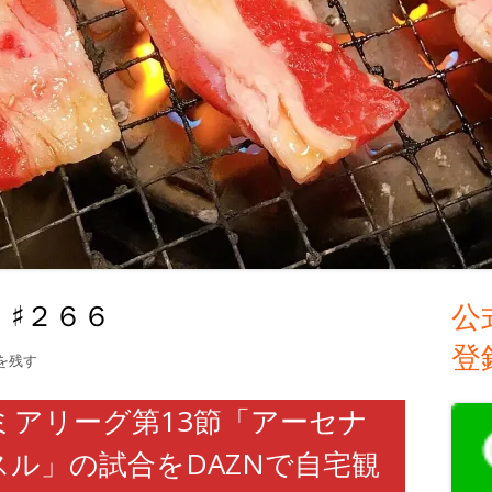
♯２６６
公
メ
登
イ
◯行日記】♯２６６
を残す
ン
ミアリーグ第13節「アーセナ
サ
ル」の試合をDAZNで自宅観