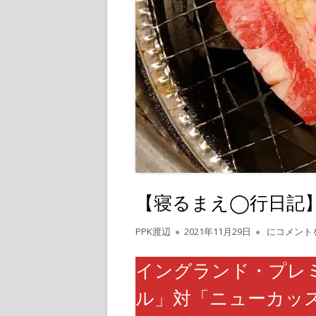
【寝るまえ◯行日記】
作
公
【寝るまえ
PPK渡辺
2021年11月29日
にコメント
成
開
者
日
イングランド・プレ
ル」対「ニューカッス