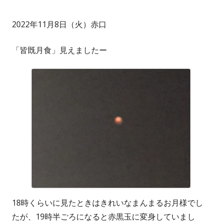
成
開
2022年11月8日（火）赤口
者
日
「皆既月食」見えましたー
18時くらいに見たときはきれいなまんまるお月様でし
たが、19時半ごろになると赤黒玉に変身していまし