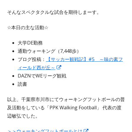
そんなスペクタクルな試合を期待しまーす。
☆本日の主な活動☆
大学DE勤務
通勤ウォーキング（7,448歩）
ブログ投稿：
【サッカー観戦記】#5 ～味の素フ
新
ィールド西が丘～
し
DAZNでWEリーグ観戦
い
読書
ウ
以上、千葉県市川市にてウォーキングフットボールの普
ィ
及活動をしている「PPK Walking Football」 代表の渡
ン
辺敏弘でした。
ド
ウ
新
＞＞ウォーキングフットボールとは