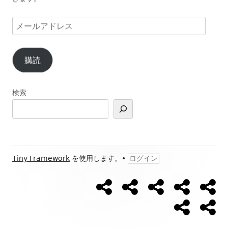
メ
ー
ル
購読
ア
ド
レ
検索
ス
フ
Tiny Framework
を使用します。
•
ログイン
ッ
【ウ
【開
Ｌ
ブ
ブ
ソ
タ
ォ
催
Ｉ
ロ
ロ
ー
日
Ｎ
グ
グ
ー
プ
お
ー・
キ
程】
Ｅ
新
カ
ロ
問
シ
ン
ウ
公
着
テ
フ
い
グ
ォ
式
ゴ
コ
ィ
合