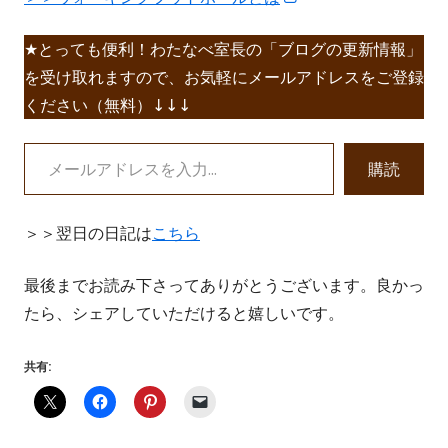
で
し
開
★とっても便利！わたなべ室長の「ブログの更新情報」
い
き
を受け取れますので、お気軽にメールアドレスをご登録
ウ
ま
ください（無料）↓↓↓
ィ
す
ン
メールアドレスを入力...
ド
購読
ウ
で
＞＞翌日の日記は
こちら
開
き
最後までお読み下さってありがとうございます。良かっ
ま
たら、シェアしていただけると嬉しいです。
す
共有: