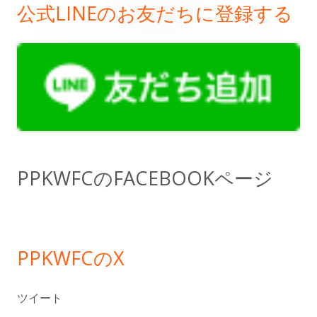
公式LINEのお友だちに登録する
メ
イ
ン
サ
イ
ド
PPKWFCのFACEBOOKページ
バ
ー
PPKWFCのX
ツイート