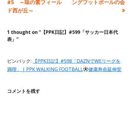
の
の
#5 ～味の素フィール
ングフットボールの会
稿
記
記
ド西が丘～
事:
事:
ナ
ビ
1 thought on “
【PPK日記】#599「サッカー日本代
表」
”
ゲ
ー
ピンバック:
【PPK日記】#598「DAZNでWEリーグを
満喫」 | PPK WALKING FOOTBALL
健康寿命延伸室
シ
ョ
コメントを残す
ン