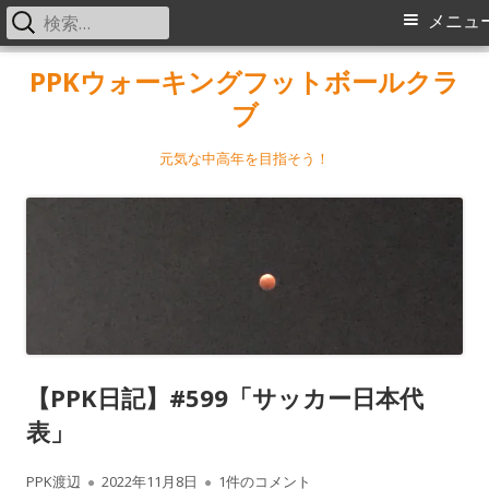
検
メ
メニュ
索:
イ
コ
PPKウォーキングフットボールクラ
ン
ブ
ン
テ
メ
ン
元気な中高年を目指そう！
ツ
ニ
へ
ス
ュ
キ
ー
ッ
プ
【PPK日記】#599「サッカー日本代
表」
作
公
【PPK日記】#599「サッカー日本代表」 
PPK渡辺
2022年11月8日
1件のコメント