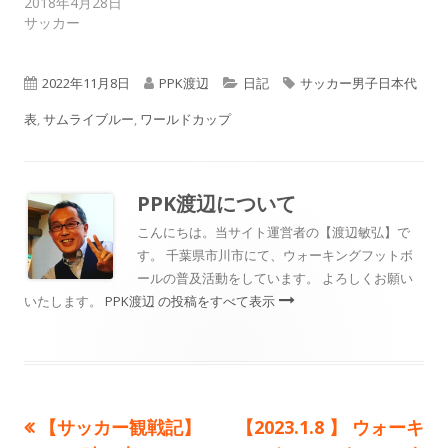
2018年4月28日
サッカー
公
作
カ
タ
2022年11月8日
PPK渡辺
日記
サッカー男子日本代
開
成
テ
グ
表
,
サムライブルー
,
ワールドカップ
日
者
ゴ
リ
PPK渡辺
について
ー
こんにちは。当サイト運営者の【渡辺敏弘】で
す。 千葉県市川市にて、ウォーキングフットボ
ールの普及活動をしています。 よろしくお願い
いたします。
PPK渡辺 の投稿をすべて表示
前
次
【サッカー観戦記】
【2023.1.8 】 ウォーキ
投