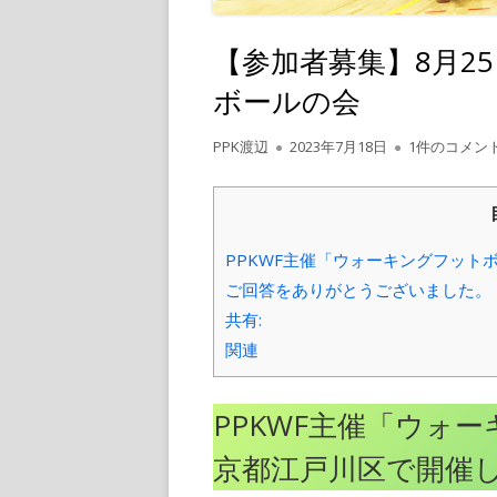
【参加者募集】8月2
ボールの会
作
公
【参加者募集
PPK渡辺
2023年7月18日
1件のコメン
成
開
者
日
PPKWF主催「ウォーキングフット
ご回答をありがとうございました。
共有:
関連
PPKWF主催「ウォ
京都江戸川区で開催