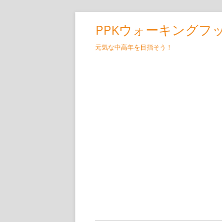
コ
PPKウォーキングフ
ン
テ
元気な中高年を目指そう！
ン
ツ
へ
ス
キ
ッ
プ