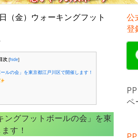
5日（金）ウォーキングフット
公
メ
登
イ
】8月25日（金）ウォーキングフットボールの会 への
ト
ン
サ
目次
[
hide
]
イ
ボールの会」を東京都江戸川区で開催します！
ド
P
バ
ペ
ー
ーキングフットボールの会」を東
します！
P