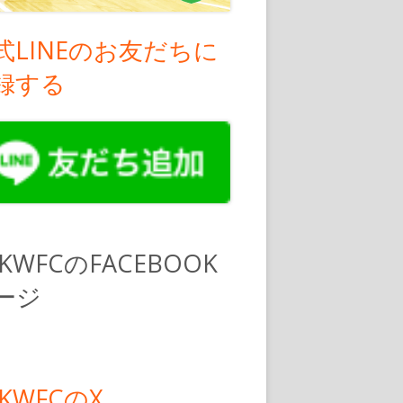
式LINEのお友だちに
録する
PKWFCのFACEBOOK
ージ
PKWFCのX