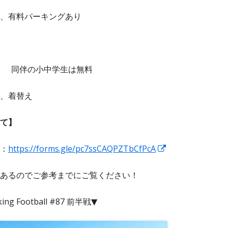
有料パーキングあり
円） 同伴の小中学生は無料
、着替え
て】
新
：
https://forms.gle/pc7ssCAQPZTbCfPcA
し
あるのでご参考までにご覧ください！
い
ウ
king Football #87 前半戦▼
ィ
ン