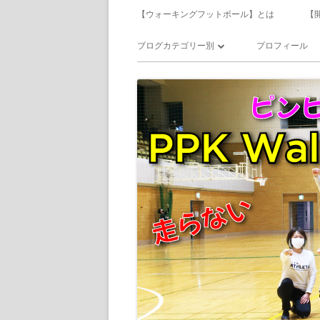
メ
【ウォーキングフットボール】とは
【
イ
ブログカテゴリー別
プロフィール
ン
ウォーキングフットボール
メ
サッカー
ニ
食べ飲み歩き
ュ
日記
ー
備忘録