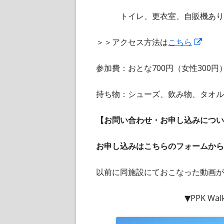
トイレ、更衣室、自販機あり、
新
＞＞アクセス方法は
こちら
し
参加費：おとな700円（女性300
い
ウ
持ち物：シューズ、飲み物、タオル
ィ
ン
【お問い合わせ・お申し込みについ
ド
ウ
お申し込みはこちらのフォームから
で
開
以前に同施設にておこなった動画が
き
ま
▼PPK Wal
す