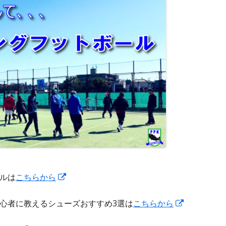
ド
ウ
で
開
き
ま
す
新
ルは
こちらから
し
新
心者に教えるシューズおすすめ3選は
こちらから
い
し
ウ