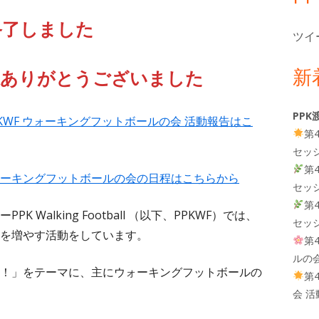
終了しました
ツイ
新
様ありがとうございました
PPK
PKWF ウォーキングフットボールの会 活動報告はこ
第
セッ
第
all】ウォーキングフットボールの会の日程はこちらから
セッ
第
Walking Football （以下、PPKWF）では、
セッ
を増やす活動をしています。
第
ルの
！」をテーマに、主にウォーキングフットボールの
第
会 