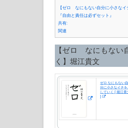
【ゼロ なにもない自分に小さなイ
『自由と責任は必ずセット』
共有:
関連
【ゼロ なにもない
く】堀江貴文
ゼロ なにもない
新
分に小さなイチを
し
していく [ 堀江貴
新
]
い
し
い
ウ
ウ
ィ
ィ
ン
ン
ド