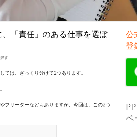
に、「責任」のある仕事を選ぼ
公
メ
登
イ
るために、「責任」のある仕事を選ぼう！
を残す
ン
サ
しては、ざっくり分けて2つあります。
イ
。
ド
P
やフリーターなどもありますが、今回は、この2つ
バ
ペ
ー