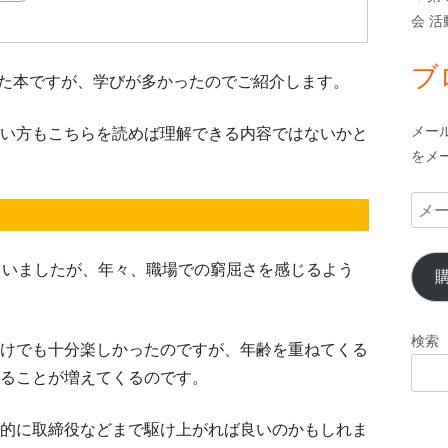
会 
ブ
された本ですが、学びが多かったのでご紹介します。
メー
い方もこちらを読めば理解できる内容ではないかと
をメ
メ
』
ー
ル
ていましたが、年々、職場での窮屈さを感じるよう
ア
ド
レ
検索
けでも十分楽しかったのですが、年齢を重ねてくる
ス
ることが増えてくるのです。
的に取締役などまで駆け上がれば良いのかもしれま