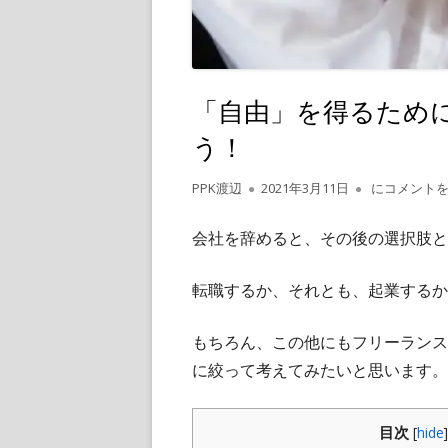
「自由」を得るため
う！
作
公
「自由」を得
PPK渡辺
2021年3月11日
にコメント
成
開
者
日
会社を辞めると、その後の選択肢と
転職するか、それとも、起業するか
もちろん、この他にもフリーランス
に絞って考えてみたいと思います。
目次
[
hide
]