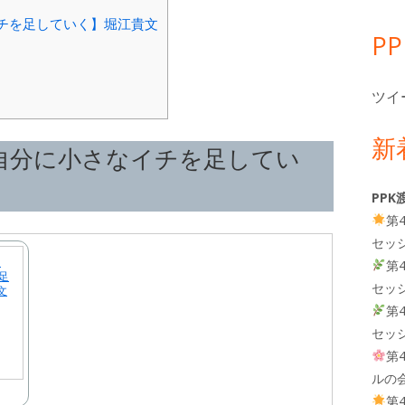
チを足していく】堀江貴文
P
ツイ
新
自分に小さなイチを足してい
PPK
第
セッ
自
第
足
セッ
文
第
セッ
第
ルの
第