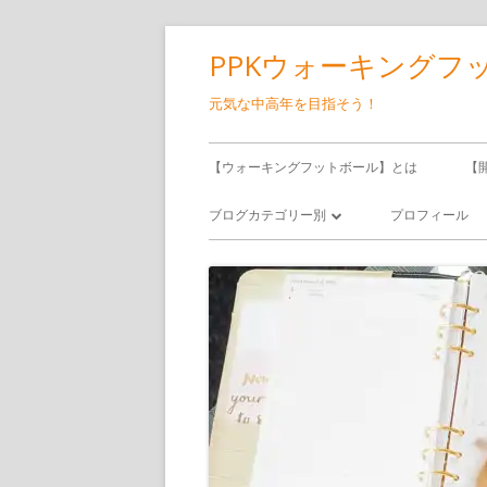
コ
PPKウォーキングフ
ン
テ
元気な中高年を目指そう！
ン
メ
ツ
【ウォーキングフットボール】とは
【
へ
イ
ブログカテゴリー別
プロフィール
ス
ン
キ
ウォーキングフットボール
ッ
メ
サッカー
プ
ニ
食べ飲み歩き
ュ
日記
ー
備忘録