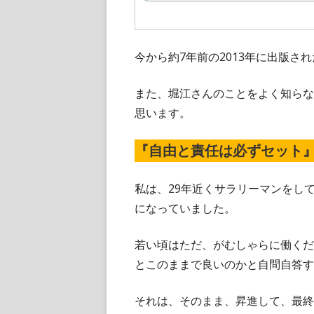
ウ
ド
で
開
ウ
き
ま
で
今から約7年前の2013年に出版
す
開
き
また、堀江さんのことをよく知らな
ま
思います。
す
『自由と責任は必ずセット
私は、29年近くサラリーマンをし
になっていました。
若い頃はただ、がむしゃらに働くだ
とこのままで良いのかと自問自答す
それは、そのまま、昇進して、最終