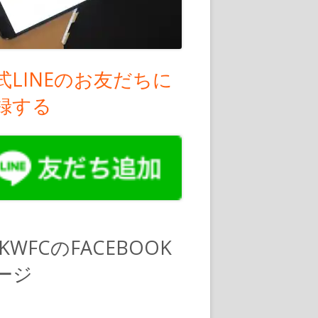
式LINEのお友だちに
録する
PKWFCのFACEBOOK
ージ