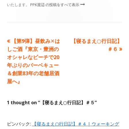
いたします。
PPK渡辺 の投稿をすべて表示
前
次
【第9弾】昼飲み✕は
【寝るまえ○行日記】
投
の
の
しご酒『東京・豊洲の
＃６
稿
記
記
オシャレなビーチで20
事:
事:
年ぶりのバーベキュー
ナ
＆創業83年の老舗居酒
ビ
屋へ』
ゲ
1 thought on “
【寝るまえ○行日記】＃５
”
ー
シ
ピンバック:
【寝るまえ○行日記】＃４ | ウォーキング