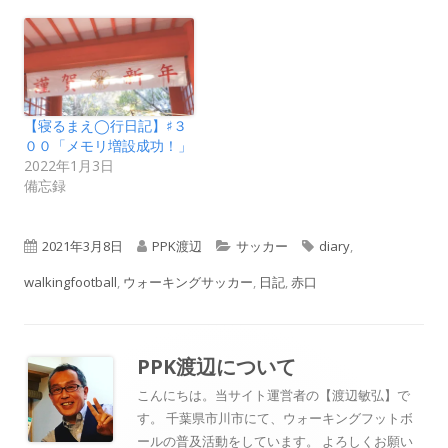
【寝るまえ◯行日記】♯３
００「メモリ増設成功！」
2022年1月3日
備忘録
公
作
カ
タ
2021年3月8日
PPK渡辺
サッカー
diary
,
開
成
テ
グ
walkingfootball
,
ウォーキングサッカー
,
日記
,
赤口
日
者
ゴ
リ
PPK渡辺
について
ー
こんにちは。当サイト運営者の【渡辺敏弘】で
す。 千葉県市川市にて、ウォーキングフットボ
ールの普及活動をしています。 よろしくお願い