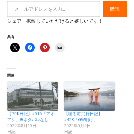
メールアドレスを入力...
購読
シェア・拡散していただけると嬉しいです！
共有:
関連
【PPK日記】#516「アオ
【寝る前◯行日記】
アシ」※ネタバレなし
#423「GW明け」
2022年8月15日
2022年5月9日
日記
日記