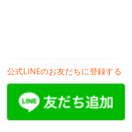
公式LINEのお友だちに登録する
メ
イ
ン
サ
イ