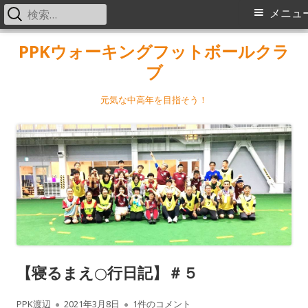
検
メ
メニュ
索:
イ
コ
PPKウォーキングフットボールクラ
ン
ブ
ン
テ
メ
ン
元気な中高年を目指そう！
ツ
ニ
へ
ス
ュ
キ
ー
ッ
プ
【寝るまえ○行日記】＃５
作
公
【寝るまえ○行日記】＃５ への
PPK渡辺
2021年3月8日
1件のコメント