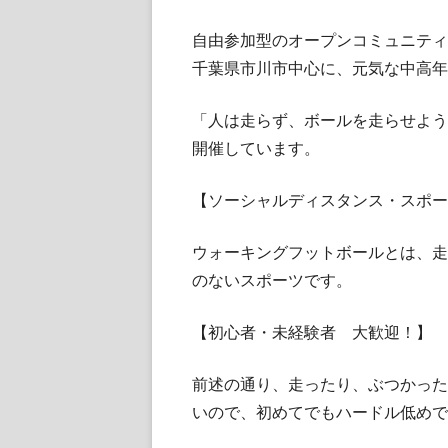
ウ
自由参加型のオープンコミュニティーPPK 
ィ
千葉県市川市中心に、元気な中高年
ン
ド
「人は走らず、ボールを走らせよう
ウ
開催しています。
で
開
【ソーシャルディスタンス・スポー
き
ま
ウォーキングフットボールとは、走
す
のないスポーツです。
【初心者・未経験者 大歓迎！】
前述の通り、走ったり、ぶつかった
いので、初めてでもハードル低めで