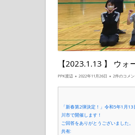
【2023.1.13 】
作
公
【2023.1
PPK渡辺
2022年11月26日
2件のコメン
成
開
者
日
「新春第2弾決定！」令和5年1月1
川市で開催します！
ご回答をありがとうございました。
共有: