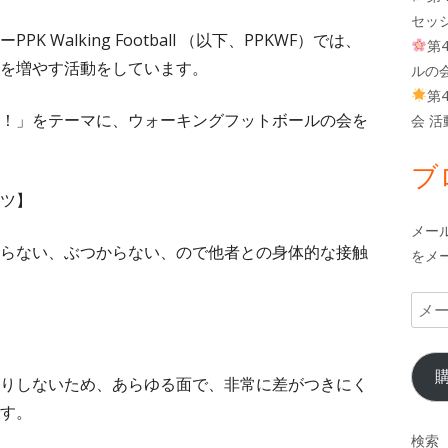
し
セッ
Walking Football （以下、PPKWF）では、
い
第
を増やす活動をしています。
ウ
ルの
第
ィ
！」をテーマに、ウォーキングフットボールの会を
会 
ン
ド
ブ
ウ
ツ】
で
メー
開
らない、ぶつからない、ので他者との身体的な接触
をメ
き
ま
メ
す
ー
ル
ア
りしないため、あらゆる面で、非常に差がつきにく
ド
す。
レ
検索