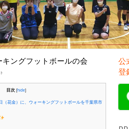
 ウォーキングフットボールの会
公
メ
登
イ
.13 】 ウォーキングフットボールの会 への
ト
ン
目次
[
hide
]
サ
3日（花金）に、ウォーキングフットボールを千葉県市
イ
ド