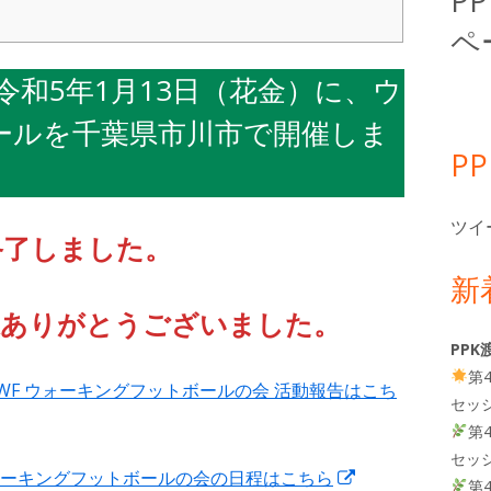
P
バ
ペ
ー
令和5年1月13日（花金）に、ウ
ールを千葉県市川市で開催しま
P
ツイ
終了しました。
新
様ありがとうございました。
PPK
第
KWF ウォーキングフットボールの会 活動報告はこち
セッ
第
セッ
新
all】ウォーキングフットボールの会の日程はこちら
第