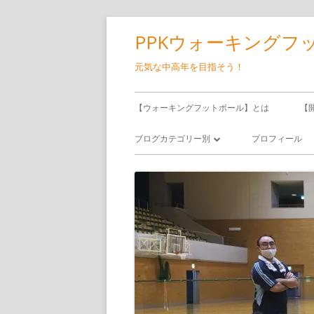
コ
PPKウォーキングフ
ン
テ
元気な中高年を目指そう！
ン
メ
ツ
【ウォーキングフットボール】とは
【
へ
イ
ブログカテゴリー別
プロフィール
ス
ン
キ
ウォーキングフットボール
ッ
メ
サッカー
プ
ニ
食べ飲み歩き
ュ
日記
ー
備忘録