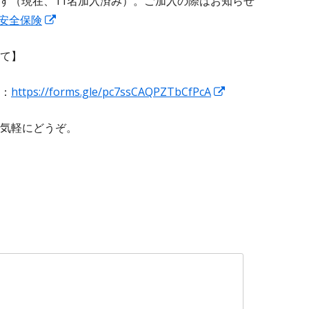
す（現在、11名加入済み）。ご加入の際はお知らせ
い
ィ
ド
新
安全保険
ウ
ン
ウ
し
ィ
ド
で
て】
い
ン
ウ
開
ウ
ド
で
き
新
：
https://forms.gle/pc7ssCAQPZTbCfPcA
ィ
ウ
開
ま
し
ン
で
き
す
気軽にどうぞ。
い
ド
開
ま
ウ
ウ
き
す
ィ
で
ま
ン
開
す
ド
き
ウ
ま
で
す
開
き
ま