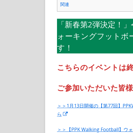
関連
「新春第2弾決定！」
ォーキングフットボ
す！
こちらのイベントは
ご参加いただいた皆
＞＞1月13日開催の【第77回】PP
新
ら
し
＞＞【PPK Walking Footb
い