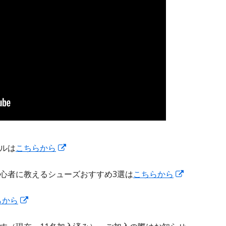
新
ルは
こちらから
し
新
心者に教えるシューズおすすめ3選は
こちらから
い
し
ウ
新
らから
い
ィ
し
ウ
ン